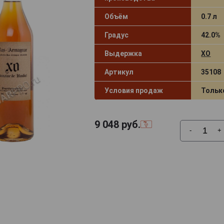
Объём
0.7 л
Градус
42.0%
Выдержка
XO
Артикул
35108
Условия продаж
Тольк
9 048
руб.
-
+