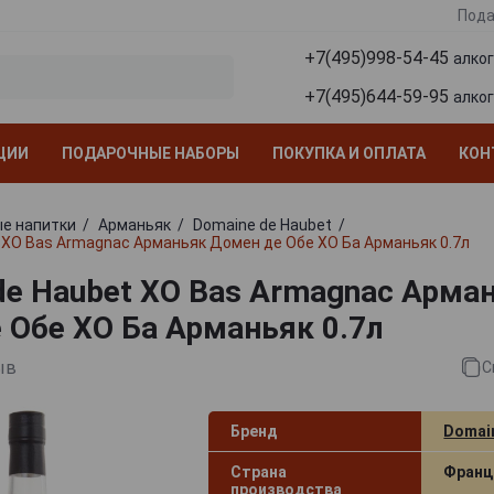
Пода
+7(495)998-54-45
алко
+7(495)644-59-95
алко
ЦИИ
ПОДАРОЧНЫЕ НАБОРЫ
ПОКУПКА И ОПЛАТА
КОН
е напитки
Арманьяк
Domaine de Haubet
 XO Bas Armagnac Арманьяк Домен де Обе ХО Ба Арманьяк 0.7л
de Haubet XO Bas Armagnac Арма
 Обе ХО Ба Арманьяк 0.7л
ыв
С
Бренд
Domai
Страна
Франц
производства