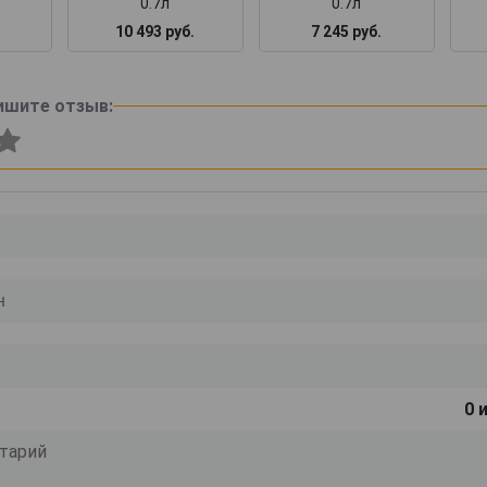
0.7л
0.7л
10 493 руб.
7 245 руб.
ишите отзыв:
0
и