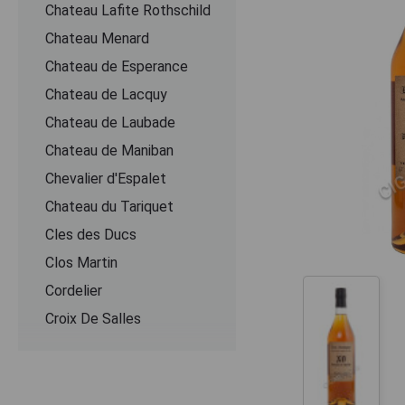
Chateau Lafite Rothschild
Chateau Menard
Chateau de Esperance
Chateau de Lacquy
Chateau de Laubade
Chateau de Maniban
Chevalier d'Espalet
Chаteau du Tariquet
Cles des Ducs
Clos Martin
Cordelier
Croix De Salles
Dartigalongue
De Pontiac
Delord