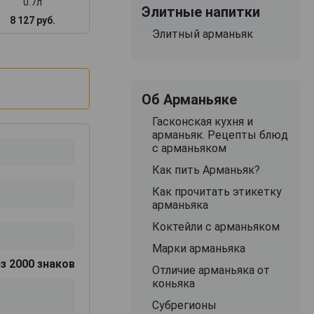
0.7л
Элитные напитки
8 127 руб.
7 955 руб.
9 800 руб.
Элитный арманьяк
Об Арманьяке
Гасконская кухня и
арманьяк. Рецепты блюд
с арманьяком
Как пить Арманьяк?
Как прочитать этикетку
арманьяка
Коктейли с арманьяком
Марки арманьяка
з 2000 знаков
Отличие арманьяка от
коньяка
Субрегионы