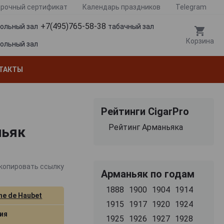
рочный сертификат
Календарь праздников
Telegram
+7(495)765-58-38
гольный зал
табачный зал
Корзина
гольный зал
ТАКТЫ
Рейтинги CigarPro
Рейтинг Арманьяка
ньяк
копировать ссылку
Арманьяк по годам
1888
1900
1904
1914
ne de Haubet
1915
1917
1920
1924
ия
1925
1926
1927
1928