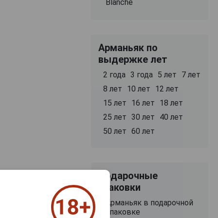
Blanche
Арманьяк по
выдержке лет
2 года
3 года
5 лет
7 лет
8 лет
10 лет
12 лет
15 лет
16 лет
18 лет
25 лет
30 лет
40 лет
50 лет
60 лет
Подарочные
упаковки
Арманьяк в подарочной
упаковке