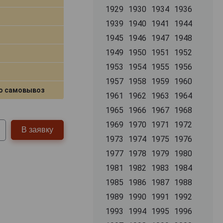
1929
1930
1934
1936
1939
1940
1941
1944
1945
1946
1947
1948
1949
1950
1951
1952
1953
1954
1955
1956
1957
1958
1959
1960
о самовывоз
1961
1962
1963
1964
1965
1966
1967
1968
1969
1970
1971
1972
В заявку
1973
1974
1975
1976
1977
1978
1979
1980
1981
1982
1983
1984
1985
1986
1987
1988
1989
1990
1991
1992
1993
1994
1995
1996