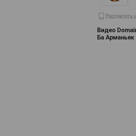
Domaine de Haubet
Рассчитать ц
Francis Darroze
Henri d'Osne
Видео Domai
Ба Арманьяк 
Janneau
Jean Cave
Joy
Laballe
Laberdolive
Lafontan
Laguille
Larressingle
Laterrade
Les Comtes de Cadignan
Les Delices de Juliette