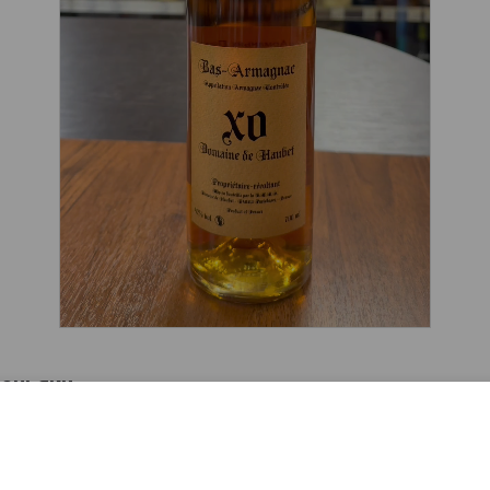
аньяки