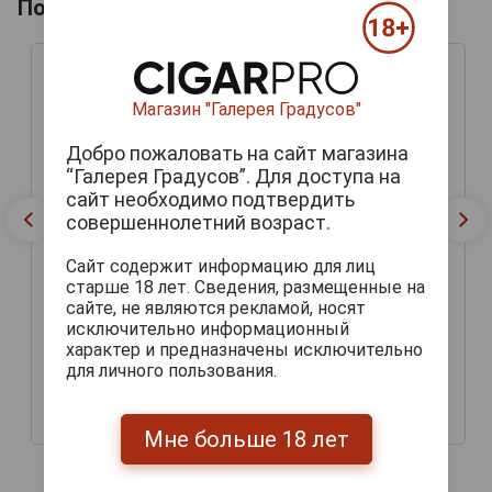
Похожие напитки по году производства
Магазин "Галерея Градусов"
Добро пожаловать на сайт магазина
“Галерея Градусов”. Для доступа на
сайт необходимо подтвердить
совершеннолетний возраст.
Сайт содержит информацию для лиц
Armagnac Darroze Bas-
Armagnac Darroze Bas-
старше 18 лет. Сведения, размещенные на
Armagnac Les Grands
Armagnac Les Grands
сайте, не являются рекламой, носят
Assemblages 12 Ans
Assemblages 12 Ans
d`Age Арманьяк Дарроз
d`Age Арманьяк Дарроз
исключительно информационный
Баз-Арманьяк Ле Гран
Баз-Арманьяк Ле Гран
характер и предназначены исключительно
Ассамбляж 12 Ан д`Аж
Ассамбляж 12 Ан д`Аж
для личного пользования.
0.7л декантер в
0.7л декантер в
подарочной упаковке
подарочной упаковке
19 246 руб.
14 658 руб.
Мне больше 18 лет