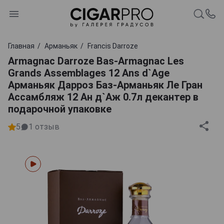
Главная
Арманьяк
Francis Darroze
Armagnac Darroze Bas-Armagnac Les
Grands Assemblages 12 Ans d`Age
Арманьяк Дарроз Баз-Арманьяк Ле Гран
Ассамбляж 12 Ан д`Аж 0.7л декантер в
подарочной упаковке
5
1
отзыв