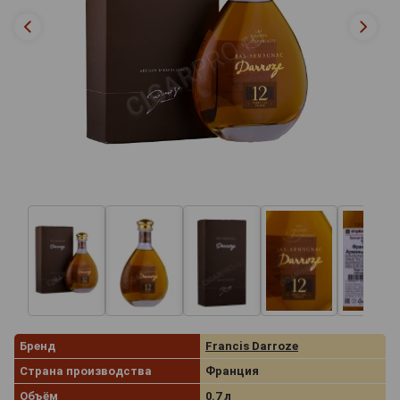
Бренд
Francis Darroze
Страна производства
Франция
Объём
0.7 л