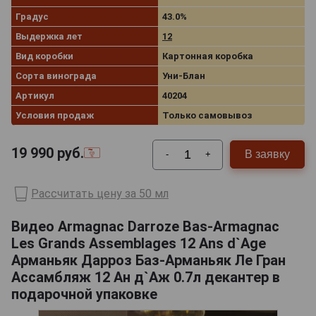
Градус
43.0%
Выдержка лет
12
Вид коробки
Картонная коробка
Сорта винограда
Уни-Блан
Артикул
40204
Условия продаж
Только самовывоз
19 990
руб.
В заявку
-
+
Рассчитать цену за 50 мл
Видео Armagnac Darroze Bas-Armagnac
Les Grands Assemblages 12 Ans d`Age
Арманьяк Дарроз Баз-Арманьяк Ле Гран
Ассамбляж 12 Ан д`Аж 0.7л декантер в
подарочной упаковке