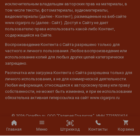
исключительным владельцем авторских прав на материалы, в
том числе тексты, фотоматериалы, аудиоматериалы,
видеоматериалы (далее - Контент), размещенные на веб-сайте
www.cigarpro.ru (далее - Сайт). Доступ к Сайту не дает
пользователю права использовать какой-либо Контент,
содержащийся на Сайте.
Воспроизведение Контента с Сайта разрешено только для
частного и личного пользования. Любое воспроизведение или
использование копий для любых других целей категорически
запрещено.
Распечатка или загрузка Контента с Сайта разрешена только для
личного использования, а не для коммерческой деятельности.
Любая информация, относящаяся к авторскому праву или праву
собственности, не может быть изменена, и при ее использовании
обязательна активная гиперссылка на сайт www.cigarpro.ru
© 2026 CigarPro.ru, ООО "Галерея Градусов", ИНН 7725501624,
Лицензия №77РПА0003933 c 20 апреля 2007 г. до 19 апреля 2027 г.
Все права защищены.
Штрихкод
Главная
Меню
Контакты
Корзина