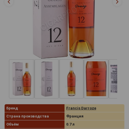
Бренд
Francis Darroze
Страна производства
Франция
Объём
0.7 л