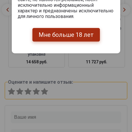
исключительно информационный
характер и предназначены исключительно
Darroze Bas Armagnac
для личного пользования.
Les Grands Assemblages
12 Ans dAge Арманьяк
Darroze Bas Armagnac
Дарроз Баз Арманьяк Ле
Les Grands Assemblages
Гран Ассамбляж 12 Ан
Мне больше 18 лет
12 Ans dAge Арманьяк
дАж 0.7л в подарочной
Дарроз Баз Арманьяк Ле
упаковке
Гран Ассамбляж 12 Ан
дАж 0.7л в подарочной
упаковке
14 658 руб.
11 727 руб.
Оцените и напишите отзыв: