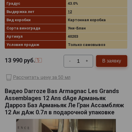
Градус
43.0%
Выдержка лет
12
Вид коробки
Картонная коробка
Сорта винограда
Уни-Блан
Артикул
40203
Условия продаж
Только самовывоз
13 990
руб.
В заявку
-
+
Рассчитать цену за 50 мл
Видео Darroze Bas Armagnac Les Grands
Assemblages 12 Ans dAge Арманьяк
Дарроз Баз Арманьяк Ле Гран Ассамбляж
12 Ан дАж 0.7л в подарочной упаковке