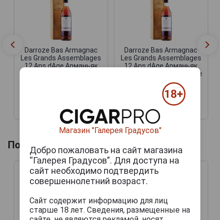
Darroze Bas Armagnac
Darroze Bas Armagnac
Les Grands Assemblages
Les Grands Assemblages
12 Ans dAge Арманьяк
12 Ans dAge Арманьяк
Дарроз Баз Арманьяк Ле
Дарроз Баз Арманьяк Ле
Гран Ассамбляж 12 Ан
Гран Ассамбляж 12 Ан
дАж 0.7л в подарочной
дАж 0.7л в подарочной
упаковке
упаковке
9 194 руб.
11 878 руб.
Магазин "Галерея Градусов"
Похожие напитки по году производства
Добро пожаловать на сайт магазина
“Галерея Градусов”. Для доступа на
сайт необходимо подтвердить
совершеннолетний возраст.
Сайт содержит информацию для лиц
старше 18 лет. Сведения, размещенные на
сайте, не являются рекламой, носят