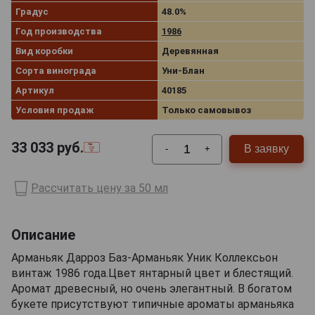
Градус
48.0%
Год производства
1986
Вид коробки
Деревянная
Сорта винограда
Уни-Блан
Артикул
40185
Условия продаж
Только самовывоз
33 033
руб.
В заявку
-
+
Рассчитать цену за 50 мл
Описание
Арманьяк Дарроз Баз-Арманьяк Уник Коллексьон
винтаж 1986 года.Цвет янтарный цвет и блестящий.
Аромат древесный, но очень элегантный. В богатом
букете присутствуют типичные ароматы арманьяка