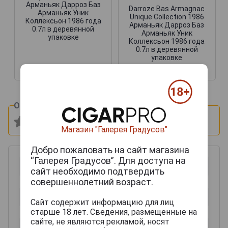
Арманьяк Дарроз Баз
Darroze Bas Armagnac
Арманьяк Уник
Unique Collection 1986
Коллексьон 1986 года
Арманьяк Дарроз Баз
0.7л в деревянной
Арманьяк Уник
упаковке
Коллексьон 1986 года
0.7л в деревянной
упаковке
19 843 руб.
41 183 руб.
Оцените и напишите отзыв:
Магазин "Галерея Градусов"
Добро пожаловать на сайт магазина
“Галерея Градусов”. Для доступа на
сайт необходимо подтвердить
совершеннолетний возраст.
Сайт содержит информацию для лиц
старше 18 лет. Сведения, размещенные на
сайте, не являются рекламой, носят