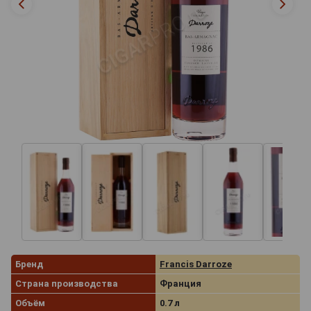
Бренд
Francis Darroze
Страна производства
Франция
Объём
0.7 л