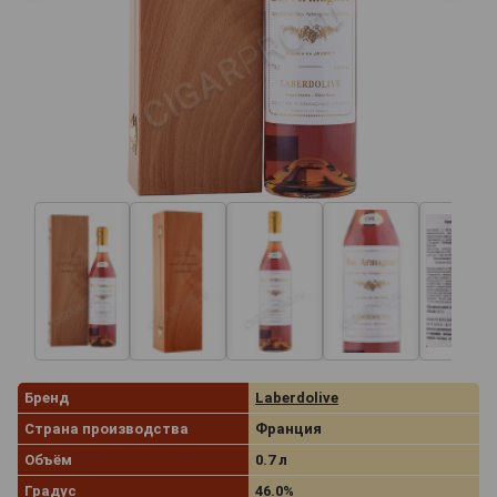
Бренд
Laberdolive
Страна производства
Франция
Объём
0.7 л
Градус
46.0%