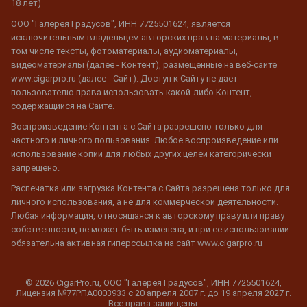
18 лет)
ООО "Галерея Градусов", ИНН 7725501624, является
исключительным владельцем авторских прав на материалы, в
том числе тексты, фотоматериалы, аудиоматериалы,
видеоматериалы (далее - Контент), размещенные на веб-сайте
www.cigarpro.ru (далее - Сайт). Доступ к Сайту не дает
пользователю права использовать какой-либо Контент,
содержащийся на Сайте.
Воспроизведение Контента с Сайта разрешено только для
частного и личного пользования. Любое воспроизведение или
использование копий для любых других целей категорически
запрещено.
Распечатка или загрузка Контента с Сайта разрешена только для
личного использования, а не для коммерческой деятельности.
Любая информация, относящаяся к авторскому праву или праву
собственности, не может быть изменена, и при ее использовании
обязательна активная гиперссылка на сайт www.cigarpro.ru
© 2026 CigarPro.ru, ООО "Галерея Градусов", ИНН 7725501624,
Лицензия №77РПА0003933 c 20 апреля 2007 г. до 19 апреля 2027 г.
Все права защищены.