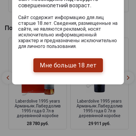
совершеннолетний возраст.
10 298 руб.
12 692 руб.
Сайт содержит информацию для лиц
старше 18 лет. Сведения, размещенные на
Похожие напитки по году производства
сайте, не являются рекламой, носят
исключительно информационный
характер и предназначены исключительно
для личного пользования.
Мне больше 18 лет
Laberdolive 1995 years
Laberdolive 1995 years
Арманьяк Лабердолив
Арманьяк Лабердолив
1995 года 0.7л в
1995 года 0.7л в
деревянной коробке
деревянной коробке
28 780 руб.
29 911 руб.