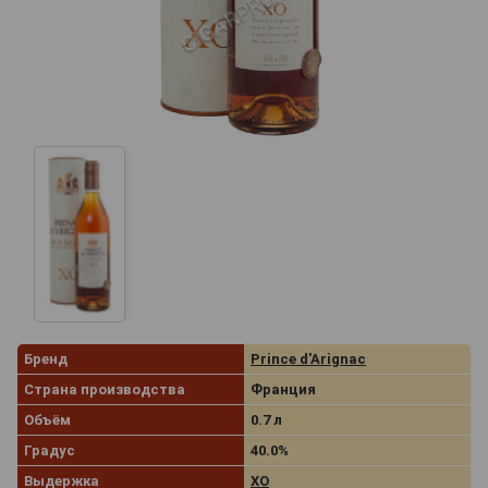
Бренд
Prince d'Arignac
Страна производства
Франция
Объём
0.7 л
Градус
40.0%
Выдержка
XO