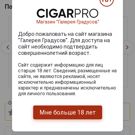
Похожие напитки по году производства
Магазин "Галерея Градусов"
Добро пожаловать на сайт магазина
“Галерея Градусов”. Для доступа на
сайт необходимо подтвердить
совершеннолетний возраст.
Single de Samalens aged
Single de Samalens aged
8 years Bas Арманьяк
8 years Bas Арманьяк
Сайт содержит информацию для лиц
Сингл де Самаленс
Сингл де Самаленс
эйджид 8 лет 0.7л в
эйджид 8 лет 0.7л в
старше 18 лет. Сведения, размещенные на
подарочной тубе
подарочной тубе
сайте, не являются рекламой, носят
исключительно информационный
7 340 руб.
10 493 руб.
характер и предназначены исключительно
для личного пользования.
Оцените и напишите отзыв:
Мне больше 18 лет