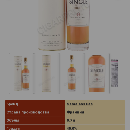
Бренд
Samalens Bas
Страна производства
Франция
Объём
0.7 л
Градус
40.0%