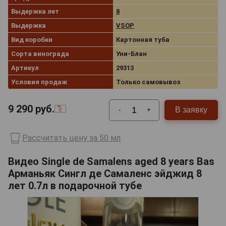
Выдержка лет
8
Выдержка
VSOP
Вид коробки
Картонная туба
Сорта винограда
Уни-Блан
Артикул
29313
Условия продаж
Только самовывоз
9 290
руб.
В заявку
-
+
Рассчитать цену за 50 мл
Видео Single de Samalens aged 8 years Bas
Арманьяк Сингл де Самаленс эйджид 8
лет 0.7л в подарочной тубе