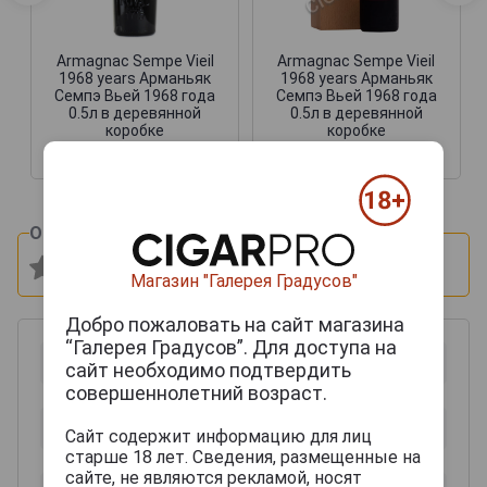
Armagnac Sempe Vieil
Armagnac Sempe Vieil
1968 years Арманьяк
1968 years Арманьяк
Семпэ Вьей 1968 года
Семпэ Вьей 1968 года
0.5л в деревянной
0.5л в деревянной
коробке
коробке
49 712 руб.
42 950 руб.
Оцените и напишите отзыв:
Магазин "Галерея Градусов"
Добро пожаловать на сайт магазина
“Галерея Градусов”. Для доступа на
сайт необходимо подтвердить
совершеннолетний возраст.
Сайт содержит информацию для лиц
старше 18 лет. Сведения, размещенные на
сайте, не являются рекламой, носят