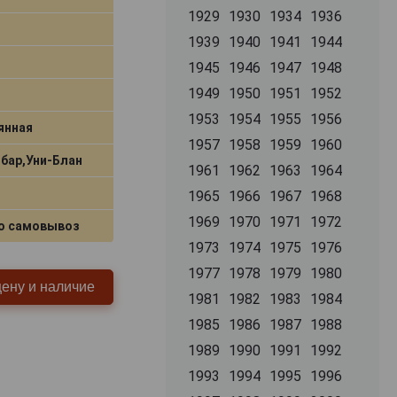
1929
1930
1934
1936
1939
1940
1941
1944
1945
1946
1947
1948
1949
1950
1951
1952
1953
1954
1955
1956
янная
1957
1958
1959
1960
бар,Уни-Блан
1961
1962
1963
1964
1965
1966
1967
1968
1969
1970
1971
1972
о самовывоз
1973
1974
1975
1976
1977
1978
1979
1980
цену и наличие
1981
1982
1983
1984
1985
1986
1987
1988
1989
1990
1991
1992
1993
1994
1995
1996