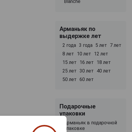
Blanche
Арманьяк по
выдержке лет
2 года
3 года
5 лет
7 лет
8 лет
10 лет
12 лет
15 лет
16 лет
18 лет
25 лет
30 лет
40 лет
50 лет
60 лет
Подарочные
упаковки
Арманьяк в подарочной
упаковке