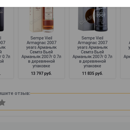
l
Sempe Vieil
Sempe Vieil
007
Armagnac 2007
Armagnac 2007
ьяк
years Арманьяк
years Арманьяк
й
Семпэ Вьей
Семпэ Вьей
 0.7л
Арманьяк 2007г 0.7л
Арманьяк 2007г 0.7л
Арм
ой
в деревянной
в деревянной
упаковке
упаковке
.
13 797 руб.
11 835 руб.
ишите отзыв: