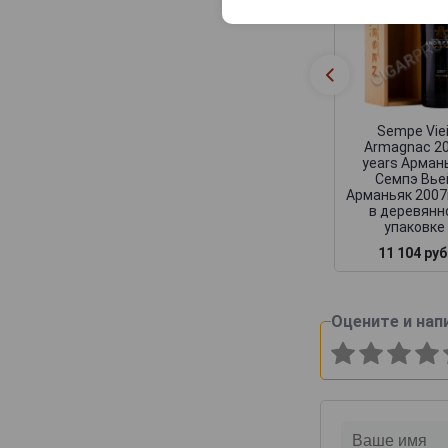
Sempe Viei
Armagnac 2
years Арман
Семпэ Вье
Арманьяк 2007г
в деревянн
упаковке
11 104 руб
Оцените и нап