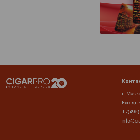
Конта
г. Моск
Ежеднев
+7(495)
info@cig