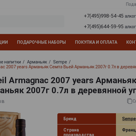
Пода
+7(495)998-54-45
алко
+7(495)644-59-95
алко
ЦИИ
ПОДАРОЧНЫЕ НАБОРЫ
ПОКУПКА И ОПЛАТА
КОН
е напитки
Арманьяк
Sempe
nac 2007 years Арманьяк Семпэ Вьей Арманьяк 2007г 0.7л в деревя
eil Armagnac 2007 years Арманья
аньяк 2007г 0.7л в деревянной у
ыв
С
Бренд
Sempe
Страна
Франц
производства