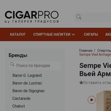
КАТАЛОГ
СПИРТНЫЕ НАПИТКИ
СИГАРЫ
АК
Главная
Спиртны
Бренды
Sempe Vieil Armag
Sempe Vi
Вьей Арм
Baron G. Legrand
Оставить отз
Baron de Lustrac
Baron de Sigognac
Castarede
Chabot