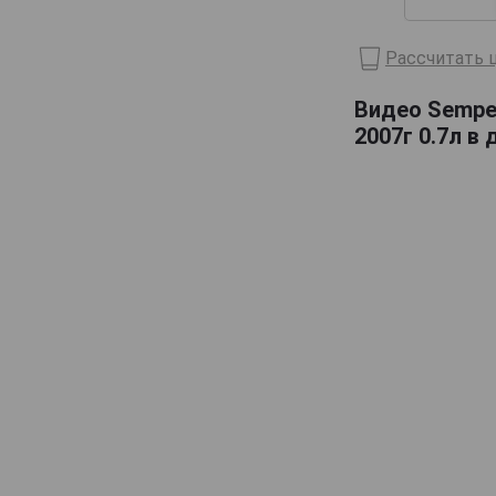
Domaine de Haubet
Рассчитать ц
Francis Darroze
Henri d'Osne
Видео Sempe 
2007г 0.7л в
Janneau
Jean Cave
Joy
Laballe
Laberdolive
Lafontan
Laguille
Larressingle
Laterrade
Les Comtes de Cadignan
Les Delices de Juliette