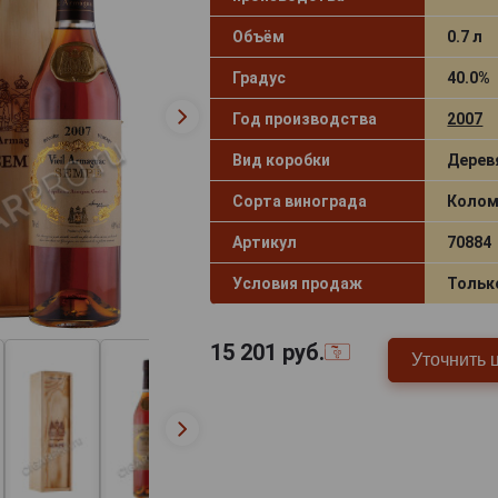
Объём
0.7 л
Градус
40.0%
Год производства
2007
Вид коробки
Дерев
Сорта винограда
Колом
Артикул
70884
Условия продаж
Тольк
15 201
руб.
Уточнить 