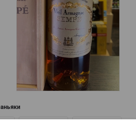
аньяки