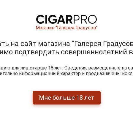
Магазин "Галерея Градусов"
Sempe Vieil
Sempe Vieil
Armagnac 2007
Armagnac 2007
years Арманьяк
years Арманьяк
ь на сайт магазина “Галерея Градусов
l
Семпэ Вьей
Семпэ Вьей
007
Арманьяк 2007г 0.7л
Арманьяк 2007г 0.7л
димо подтвердить совершеннолетний в
ьяк
в деревянной
в деревянной
й
упаковке
упаковке
 0.7л
ой
ию для лиц старше 18 лет. Сведения, размещенные на са
чительно информационный характер и предназначены искл
.
11 303 руб.
8 066 руб.
Мне больше 18 лет
итки по году производства