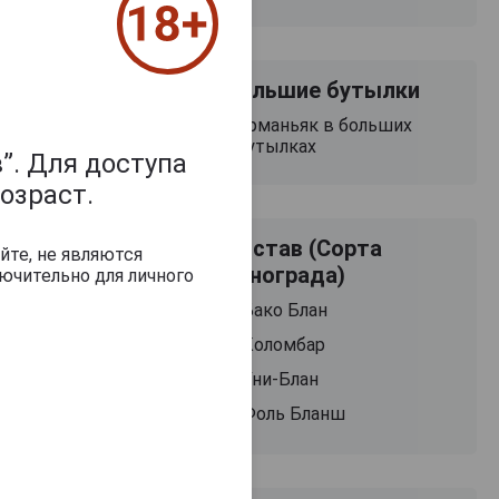
Большие бутылки
Арманьяк в больших
бутылках
”. Для доступа
озраст.
Состав (Сорта
йте, не являются
винограда)
ючительно для личного
Бако Блан
Коломбар
Уни-Блан
Фоль Бланш