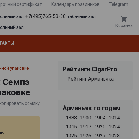
рочный сертификат
Календарь праздников
Telegram
+7(495)765-58-38
гольный зал
табачный зал
Корзина
гольный зал
ТАКТЫ
Рейтинги CigarPro
нной упаковке
Рейтинг Арманьяка
к Семпэ
паковке
копировать ссылку
Арманьяк по годам
1888
1900
1904
1914
1915
1917
1920
1924
ия
1925
1926
1927
1928