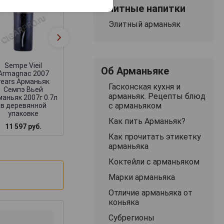
Элитные напитки
Sempe Vieil
Sempe Vieil
Элитный арманьяк
Armagnac 2007
Armagnac 200
years Арманьяк
years Арманья
Семпэ Вьей
Семпэ Вьей
Арманьяк 2007г 0.7л
Арманьяк 2007г 0
в деревянной
в деревянной
Sempe Vieil
упаковке
упаковке
Об Арманьяке
Armagnac 2007
years Арманьяк
Гасконская кухня и
Семпэ Вьей
арманьяк. Рецепты блюд
аньяк 2007г 0.7л
с арманьяком
в деревянной
упаковке
Как пить Арманьяк?
11 597 руб.
12 757 руб.
15 007 руб.
Как прочитать этикетку
арманьяка
Коктейли с арманьяком
Марки арманьяка
Отличие арманьяка от
коньяка
Субрегионы