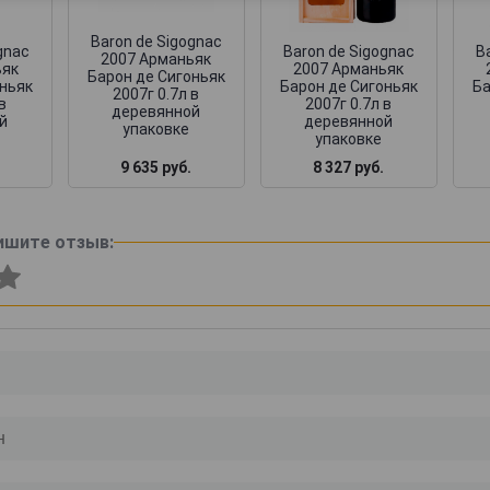
Baron de Sigognac
gnac
Baron de Sigognac
B
2007 Арманьяк
ьяк
2007 Арманьяк
Барон де Сигоньяк
оньяк
Барон де Сигоньяк
Ба
2007г 0.7л в
в
2007г 0.7л в
деревянной
й
деревянной
упаковке
упаковке
9 635 руб.
8 327 руб.
ишите отзыв: