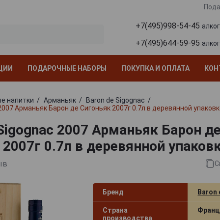
Пода
+7(495)998-54-45
алко
+7(495)644-59-95
алко
ЦИИ
ПОДАРОЧНЫЕ НАБОРЫ
ПОКУПКА И ОПЛАТА
КОН
е напитки
Арманьяк
Baron de Sigognac
2007 Арманьяк Барон де Сигоньяк 2007г 0.7л в деревянной упаковк
 Sigognac 2007 Арманьяк Барон д
 2007г 0.7л в деревянной упаков
ыв
С
Бренд
Baron 
Страна
Франц
производства