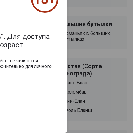
Большие бутылки
Арманьяк в больших
”. Для доступа
бутылках
озраст.
йте, не являются
Состав (Сорта
ючительно для личного
винограда)
Бако Блан
Коломбар
Уни-Блан
Фоль Бланш
Baron de Sigognac
Baron de Sigogn
2007 Арманьяк
2007 Арманья
Барон де Сигоньяк
Барон де Сигонь