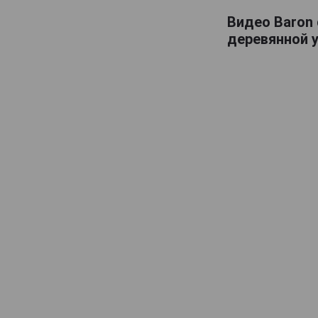
Domaine de Haubet
Видео Baron 
деревянной 
Francis Darroze
Henri d'Osne
Janneau
Jean Cave
Joy
Laballe
Laberdolive
Lafontan
Laguille
Larressingle
Laterrade
Les Comtes de Cadignan
Les Delices de Juliette