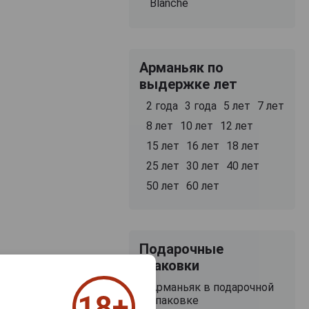
Blanche
Арманьяк по
выдержке лет
2 года
3 года
5 лет
7 лет
8 лет
10 лет
12 лет
15 лет
16 лет
18 лет
25 лет
30 лет
40 лет
50 лет
60 лет
Подарочные
упаковки
Арманьяк в подарочной
упаковке