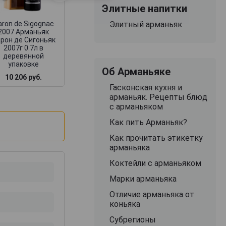
2007г 0.7л в
2007г 0.7л в
Элитные напитки
деревянной
деревянной
упаковке
упаковке
aron de Sigognac
Элитный арманьяк
2007 Арманьяк
рон де Сигоньяк
2007г 0.7л в
деревянной
упаковке
Об Арманьяке
10 206 руб.
10 111 руб.
8 319 руб.
Гасконская кухня и
арманьяк. Рецепты блюд
с арманьяком
Как пить Арманьяк?
Как прочитать этикетку
арманьяка
Коктейли с арманьяком
Марки арманьяка
Отличие арманьяка от
коньяка
Субрегионы