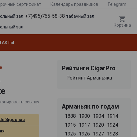
рочный сертификат
Календарь праздников
Telegram
+7(495)765-58-38
гольный зал
табачный зал
Корзина
гольный зал
ТАКТЫ
Рейтинги CigarPro
е
Рейтинг Арманьяка
е
ке
копировать ссылку
Арманьяк по годам
1888
1900
1904
1914
de Sigognac
1915
1917
1920
1924
ия
1925
1926
1927
1928