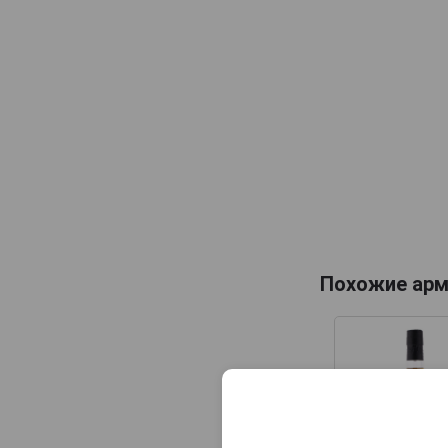
Maison Gelas
Marquis de Caussade
Marquis de Montesquiou
Marquis de Sauval
Monluc
Montal
Nismes Delclou
Prince d'Arignac
Saint Aubin
Похожие арм
Saint-Christeau
Samalens Bas
Sempe
Tresor des Rois
Uby