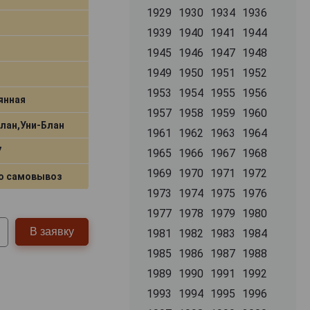
1929
1930
1934
1936
1939
1940
1941
1944
1945
1946
1947
1948
1949
1950
1951
1952
1953
1954
1955
1956
янная
1957
1958
1959
1960
Блан,Уни-Блан
1961
1962
1963
1964
7
1965
1966
1967
1968
1969
1970
1971
1972
о самовывоз
1973
1974
1975
1976
1977
1978
1979
1980
В заявку
1981
1982
1983
1984
1985
1986
1987
1988
1989
1990
1991
1992
1993
1994
1995
1996