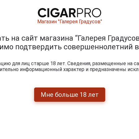
Baron de Sigognac
2007 Арманьяк
Магазин "Галерея Градусов"
Барон де Сигоньяк
gnac
Baron de Sigognac
2007г 0.7л в
ьяк
2007 Арманьяк
деревянной
оньяк
Барон де Сигоньяк
ь на сайт магазина “Галерея Градусов
упаковке
в
2007г 0.7л в
й
деревянной
димо подтвердить совершеннолетний в
упаковке
.
15 201 руб.
11 303 руб.
ию для лиц старше 18 лет. Сведения, размещенные на са
чительно информационный характер и предназначены искл
итки по году производства
Мне больше 18 лет