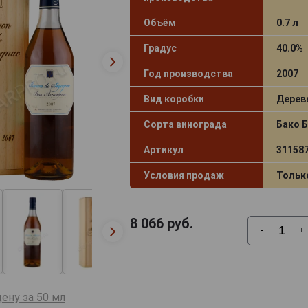
Объём
0.7 л
Градус
40.0%
Год производства
2007
Вид коробки
Дерев
Сорта винограда
Бако 
Артикул
31158
Условия продаж
Тольк
8 066
руб.
-
+
ену за 50 мл