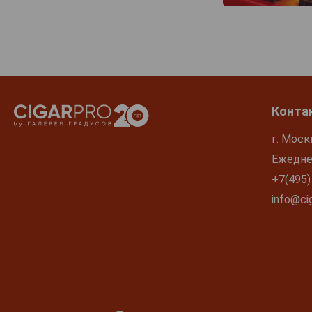
Конта
г. Моск
Ежеднев
+7(495)
info@cig