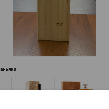
аньяки