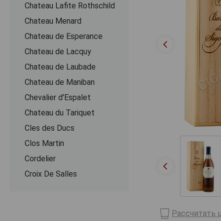
Chateau Lafite Rothschild
Chateau Menard
Chateau de Esperance
Chateau de Lacquy
Chateau de Laubade
Chateau de Maniban
Chevalier d'Espalet
Chаteau du Tariquet
Cles des Ducs
Clos Martin
Cordelier
Croix De Salles
Dartigalongue
De Pontiac
Рассчитать ц
Delord