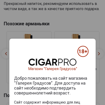
Прекрасный напиток, рекомендуем использовать в
чистом виде, а так же в качестве приятного подарка.
Похожие арманьяки
Veuve J Goudoulin
Veuve J Goudoulin
Cabaret XO Арманьяк Ж
Cabaret XO Арманьяк Ж
Магазин "Галерея Градусов"
Гудулен Кабаре ХО 0.7л в
Гудулен Кабаре ХО 0.7л в
подарочной упаковке
подарочной упаковке
Добро пожаловать на сайт магазина
9 194 руб.
11 878 руб.
“Галерея Градусов”. Для доступа на
сайт необходимо подтвердить
совершеннолетний возраст.
Похожие напитки по году производства
Сайт содержит информацию для лиц