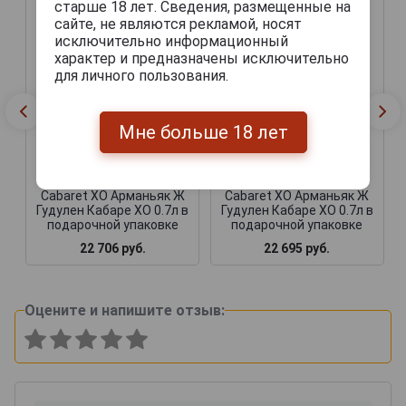
старше 18 лет. Сведения, размещенные на
сайте, не являются рекламой, носят
исключительно информационный
характер и предназначены исключительно
для личного пользования.
Мне больше 18 лет
Veuve J Goudoulin
Veuve J Goudoulin
Cabaret XO Арманьяк Ж
Cabaret XO Арманьяк Ж
Гудулен Кабаре ХО 0.7л в
Гудулен Кабаре ХО 0.7л в
подарочной упаковке
подарочной упаковке
22 706 руб.
22 695 руб.
Оцените и напишите отзыв: