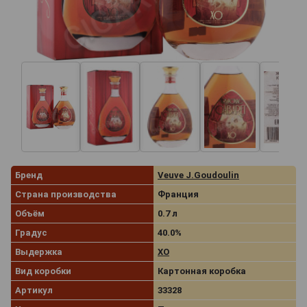
Бренд
Veuve J.Goudoulin
Страна производства
Франция
Объём
0.7 л
Градус
40.0%
Выдержка
XO
Вид коробки
Картонная коробка
Артикул
33328