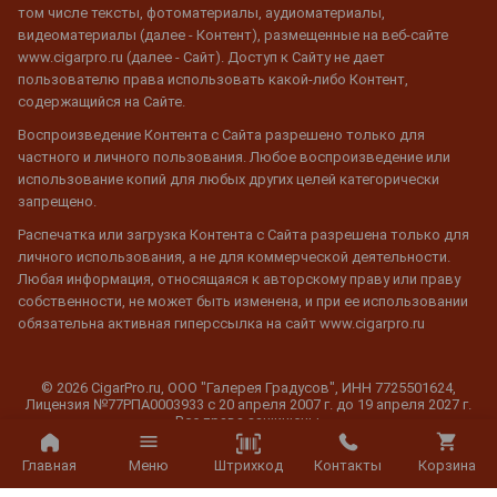
том числе тексты, фотоматериалы, аудиоматериалы,
видеоматериалы (далее - Контент), размещенные на веб-сайте
www.cigarpro.ru (далее - Сайт). Доступ к Сайту не дает
пользователю права использовать какой-либо Контент,
содержащийся на Сайте.
Воспроизведение Контента с Сайта разрешено только для
частного и личного пользования. Любое воспроизведение или
использование копий для любых других целей категорически
запрещено.
Распечатка или загрузка Контента с Сайта разрешена только для
личного использования, а не для коммерческой деятельности.
Любая информация, относящаяся к авторскому праву или праву
собственности, не может быть изменена, и при ее использовании
обязательна активная гиперссылка на сайт www.cigarpro.ru
© 2026 CigarPro.ru, ООО "Галерея Градусов", ИНН 7725501624,
Лицензия №77РПА0003933 c 20 апреля 2007 г. до 19 апреля 2027 г.
Все права защищены.
Штрихкод
Главная
Меню
Контакты
Корзина