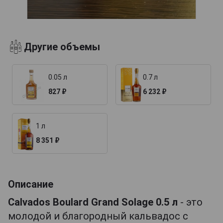
Другие объемы
0.05 л
0.7 л
827 ₽
6 232 ₽
1 л
8 351 ₽
Описание
Calvados Boulard Grand Solage 0.5 л
- это
молодой и благородный кальвадос с