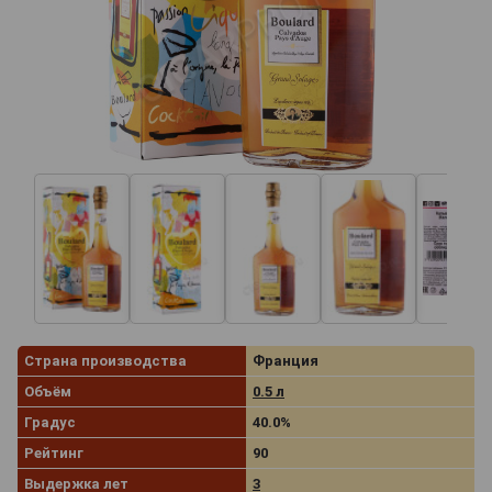
Страна производства
Франция
Объём
0.5 л
Градус
40.0%
Рейтинг
90
Выдержка лет
3