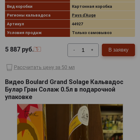
Вид коробки
Картонная коробка
Регионы кальвадоса
Pays d'Auge
Артикул
44927
Условия продаж
Только самовывоз
5 887
руб.
В заявку
-
+
Рассчитать цену за 50 мл
Видео Boulard Grand Solage Кальвадос
Булар Гран Солаж 0.5л в подарочной
упаковке