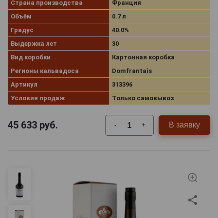
Страна производства
Франция
Объём
0.7 л
Градус
40.0%
Выдержка лет
30
Вид коробки
Картонная коробка
Регионы кальвадоса
Domfrantais
Артикул
313396
Условия продаж
Только самовывоз
45 633
руб.
В заявку
-
+