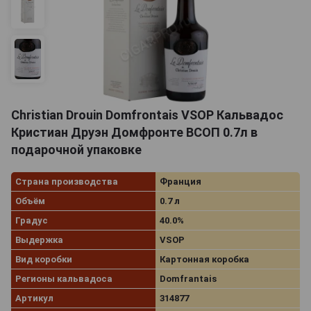
Christian Drouin Domfrontais VSOP Кальвадос
Кристиан Друэн Домфронте ВСОП 0.7л в
подарочной упаковке
Страна производства
Франция
Объём
0.7 л
Градус
40.0%
Выдержка
VSOP
Вид коробки
Картонная коробка
Регионы кальвадоса
Domfrantais
Артикул
314877