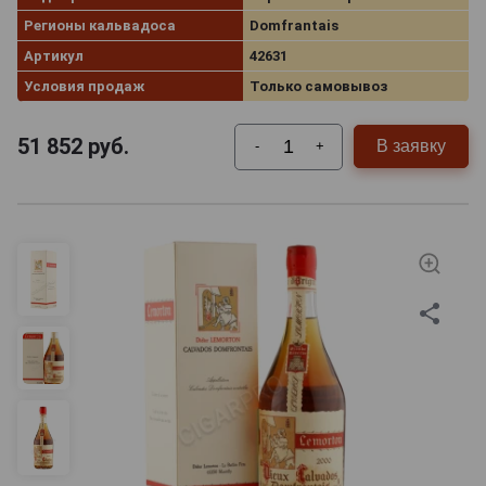
Регионы кальвадоса
Domfrantais
Артикул
42631
Условия продаж
Только самовывоз
51 852
руб.
В заявку
-
+