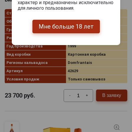
характер и предназначены исключительно
для личного пользования.
Страна производства
Франция
Объём
0.7 л
Мне больше 18 лет
Градус
40.0%
Рейтинг
96
Год производства
1999
Вид коробки
Картонная коробка
Регионы кальвадоса
Domfrantais
Артикул
42629
Условия продаж
Только самовывоз
23 700
руб.
В заявку
-
+