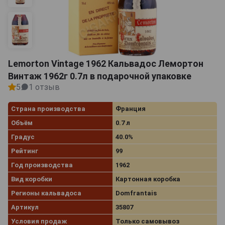
Lemorton Vintage 1962 Кальвадос Лемортон
Винтаж 1962г 0.7л в подарочной упаковке
5
1 отзыв
Страна производства
Франция
Объём
0.7 л
Градус
40.0%
Рейтинг
99
Год производства
1962
Вид коробки
Картонная коробка
Регионы кальвадоса
Domfrantais
Артикул
35807
Условия продаж
Только самовывоз