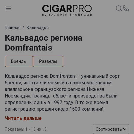
Главная
Кальвадос
Кальвадос региона
Domfrantais
Бренды
Разделы
Кальвадос региона Domfrantais – уникальный сорт
бренди, изготавливаемый в самом маленьком
апелласьоне французского региона Нижняя
Нормандия. Границы области производства были
определены лишь в 1997 году. В то же время
регистрацию прошли около 1500 компаний-
изготовителей напитка, среди которых
Читать дальше
насчитывается лишь 5 крупных дистиллерий. Одной
из главных особенностей кальвадоса из АОС
Показаны 1 - 13 из 13
Сортировать