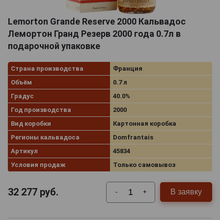
Lemorton Grande Reserve 2000 Кальвадос
Лемортон Гранд Резерв 2000 года 0.7л в
подарочной упаковке
Страна производства
Франция
Объём
0.7 л
Градус
40.0%
Год производства
2000
Вид коробки
Картонная коробка
Регионы кальвадоса
Domfrantais
Артикул
45834
Условия продаж
Только самовывоз
32 277
руб.
В заявку
-
+