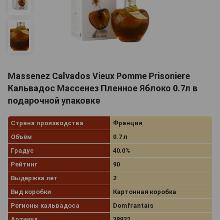
Massenez Calvados Vieux Pomme Prisoniere
Кальвадос Массенез Пленное Яблоко 0.7л в
подарочной упаковке
Страна производства
Франция
Объём
0.7 л
Градус
40.0%
Рейтинг
90
Выдержка лет
2
Вид коробки
Картонная коробка
Регионы кальвадоса
Domfrantais
Артикул
38932