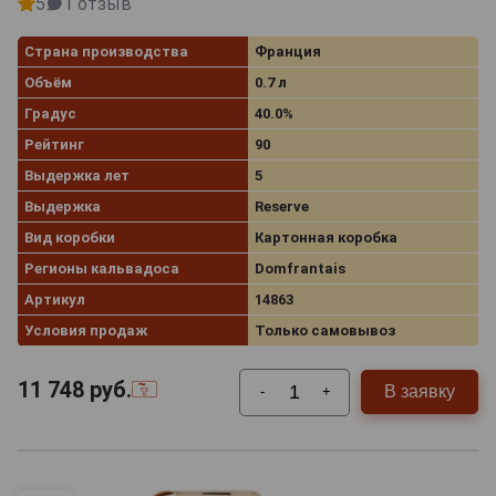
5
1 отзыв
Страна производства
Франция
Объём
0.7 л
Градус
40.0%
Рейтинг
90
Выдержка лет
5
Выдержка
Reserve
Вид коробки
Картонная коробка
Регионы кальвадоса
Domfrantais
Артикул
14863
Условия продаж
Только самовывоз
11 748
руб.
В заявку
-
+