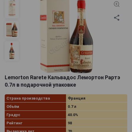
Lemorton Rarete Кальвадос Лемортон Рартэ
0.7л в подарочной упаковке
Страна производства
Франция
Объём
0.7 л
Градус
40.0%
Рейтинг
98
Выдержка лет
70