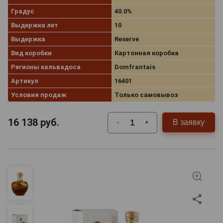
Градус
40.0%
Выдержка лет
10
Выдержка
Reserve
Вид коробки
Картонная коробка
Регионы кальвадоса
Domfrantais
Артикул
16401
Условия продаж
Только самовывоз
16 138
руб.
В заявку
-
+