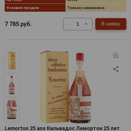
Условия продаж
Только самовывоз
7 785
руб.
В заявку
-
+
Lemorton 25 ans Кальвадос Лемортон 25 лет