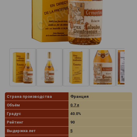
Страна производства
Франция
Объём
0.7 л
Градус
40.0%
Рейтинг
90
Выдержка лет
5