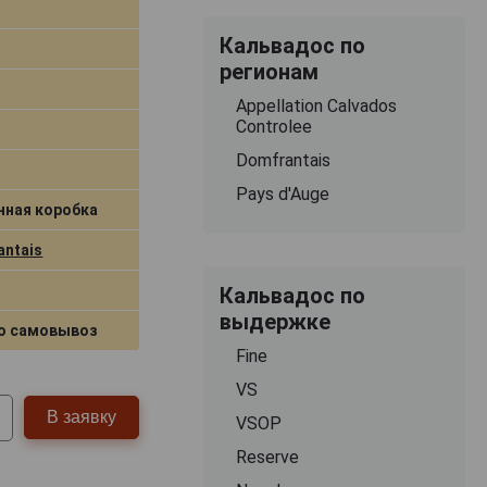
Кальвадос по
регионам
Appellation Calvados
Controlee
Domfrantais
Pays d'Auge
нная коробка
antais
Кальвадос по
выдержке
о самовывоз
Fine
VS
В заявку
VSOP
Reserve