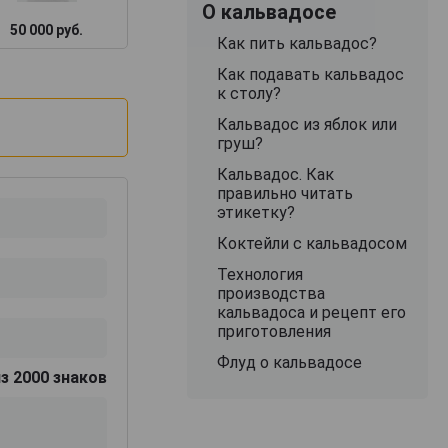
О кальвадосе
50 000 руб.
11 748 руб.
48 887 руб.
Как пить кальвадос?
Как подавать кальвадос
к столу?
Кальвадос из яблок или
груш?
Кальвадос. Как
правильно читать
этикетку?
Коктейли с кальвадосом
Технология
производства
кальвадоса и рецепт его
приготовления
Флуд о кальвадосе
з 2000 знаков