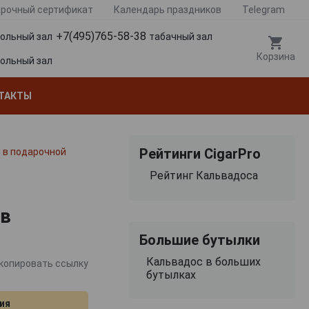
рочный сертификат
Календарь праздников
Telegram
+7(495)765-58-38
гольный зал
табачный зал
Корзина
гольный зал
ТАКТЫ
Рейтинги CigarPro
л в подарочной
Рейтинг Кальвадоса
 в
Большие бутылки
Кальвадос в больших
копировать ссылку
бутылках
ия