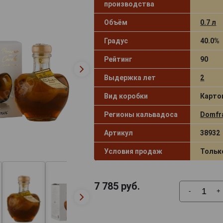
производства
Объём
0.7 л
Градус
40.0%
Рейтинг
90
Выдержка лет
2
Вид коробки
Карто
Регионы кальвадоса
Domfr
Артикул
38932
Условия продаж
Тольк
7 785
руб.
-
+