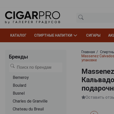
КАТАЛОГ
СПИРТНЫЕ НАПИТКИ
СИГАРЫ
АК
Главная
Спиртны
Бренды
Massenez Calvados
упаковке
Massenez
Berneroy
Кальвадо
Boulard
подарочн
Busnel
Оставить отз
Charles de Granville
Chateau du Breuil