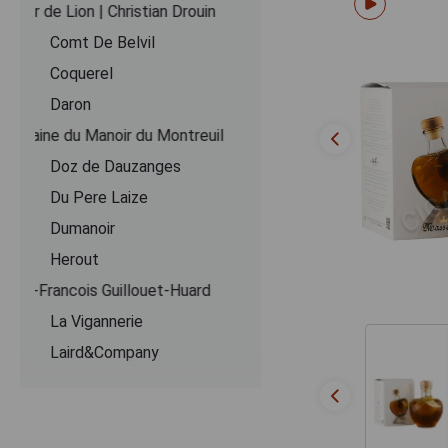
Coeur de Lion | Christian Drouin
Comt De Belvil
Coquerel
Daron
Domaine du Manoir du Montreuil
Doz de Dauzanges
Du Pere Laize
Dumanoir
Herout
Jean-Francois Guillouet-Huard
La Vigannerie
Laird&Company
Le Lieu Cheri
Le Pere Jules
Lecompte