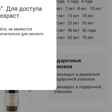
2 года
3 года
4 года
”. Для доступа
5 лет
7 лет
8 лет
10 лет
озраст.
12 лет
15 лет
18 лет
20 лет
25 лет
30 лет
йте, не являются
35 лет
40 лет
42 года
ючительно для личного
45 лет
50 лет
70 лет
Подарочные
упаковки
Кальвадос в деревяной
подарочной упаковке
Кальвадос в подарочной
упаковке