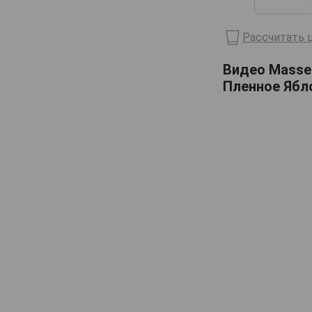
Lelouvier
Рассчитать ц
Lemorton
Maitre Pierre
Видео Massen
Marquis dAguesseau
Пленное Ябло
Marquis de Montdidier
Massenez
Menorval
Michel Breavoine
Michel Huard
Morin
Originel
Pere Magloire
Pierre Huet
Roger Groult