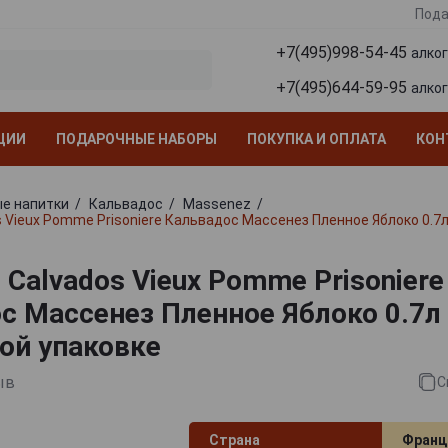
Пода
+7(495)998-54-45
алко
+7(495)644-59-95
алко
ЦИИ
ПОДАРОЧНЫЕ НАБОРЫ
ПОКУПКА И ОПЛАТА
КОН
е напитки
Кальвадос
Massenez
 Vieux Pomme Prisoniere Кальвадос Массенез Пленное Яблоко 0.7
 Calvados Vieux Pomme Prisoniere
с Массенез Пленное Яблоко 0.7л
ой упаковке
ыв
С
Страна
Франц