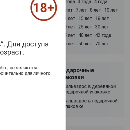
2 года
3 года
4 года
ицо с
5 лет
7 лет
8 лет
10 лет
х фруктов
12 лет
15 лет
18 лет
ем использовать
20 лет
25 лет
30 лет
35 лет
40 лет
42 года
”. Для доступа
45 лет
50 лет
70 лет
озраст.
йте, не являются
Подарочные
ючительно для личного
упаковки
Кальвадос в деревяной
подарочной упаковке
Кальвадос в подарочной
упаковке
50 000 руб.
11 748 руб.
48 887 руб.