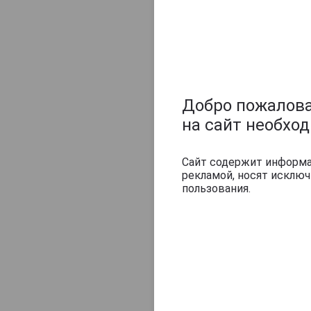
мастерски купаж
золотистыми от
заставляют серд
в чистом виде и
Добро пожаловат
Похожие тов
на сайт необхо
Сайт содержит информац
рекламой, носят исклю
пользования.
42 444 руб