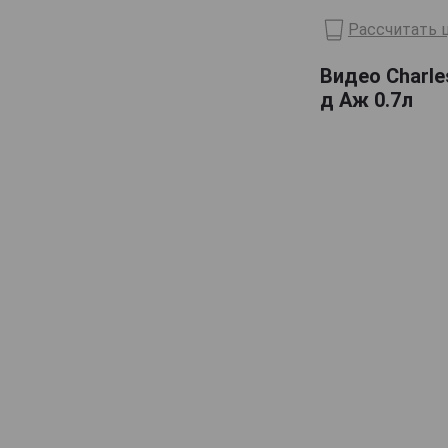
Lelouvier
Рассчитать ц
Lemorton
Видео Charle
Maitre Pierre
д Аж 0.7л
Marquis dAguesseau
Marquis de Montdidier
Massenez
Menorval
Michel Breavoine
Michel Huard
Morin
Originel
Pere Magloire
Pierre Huet
Roger Groult