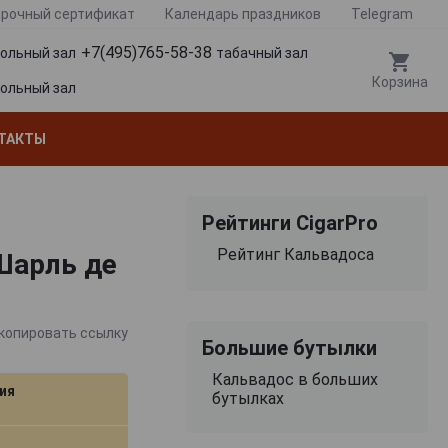
рочный сертификат
Календарь праздников
Telegram
+7(495)765-58-38
гольный зал
табачный зал
Корзина
гольный зал
ТАКТЫ
Рейтинги CigarPro
Рейтинг Кальвадоса
 Шарль де
копировать ссылку
Большие бутылки
Кальвадос в больших
ия
бутылках