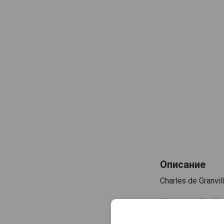
Samogray
Винокурня Нарочь
Дербентский
Описание
Charles de Granvil
Известный в Нор
кальвадос самых 
выдерживается в