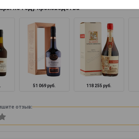
ары по году производства
.
51 069 руб.
118 255 руб.
ишите отзыв: