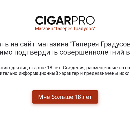
ированы мастерами погреба. Его благородное янтарное л
блесками и многослойные ароматы специй и экзотически
ца любителей яблочного бренди биться чаще. Рекоменду
ли в качестве приятного подарка!
Магазин "Галерея Градусов"
ь на сайт магазина “Галерея Градусов
ары по выдержке лет
димо подтвердить совершеннолетний в
ию для лиц старше 18 лет. Сведения, размещенные на са
чительно информационный характер и предназначены искл
Мне больше 18 лет
.
51 069 руб.
118 255 руб.