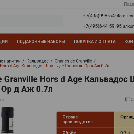
Пода
+7(495)998-54-45
алко
+7(495)644-59-95
алко
ЦИИ
ПОДАРОЧНЫЕ НАБОРЫ
ПОКУПКА И ОПЛАТА
КОН
е напитки
Кальвадос
Charles de Granville
le Hors d Age Кальвадос Шарль де Гранвиль Ор д Аж 0.7л
e Granville Hors d Age Кальвадос
 Ор д Аж 0.7л
ыв
С
Страна
Франц
производства
Объём
0.7 л