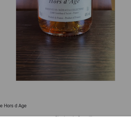
le Hors d Age
мандии производитель Charles de Granville представляет 
разных возрастов.Charles de Granville Hors d Age кальвад
 небольших дубовых бочках не менее 6 лет, прежде чем 