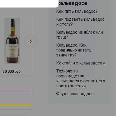
О кальвадосе
Как пить кальвадос?
Как подавать кальвадос
к столу?
Кальвадос из яблок или
груш?
Кальвадос. Как
правильно читать
этикетку?
Коктейли с кальвадосом
Технология
50 000 руб.
11 748 руб.
48 887 руб.
производства
кальвадоса и рецепт его
приготовления
Флуд о кальвадосе