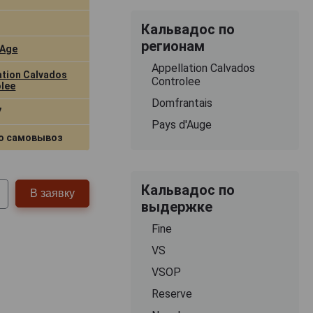
Кальвадос по
регионам
dAge
Appellation Calvados
ation Calvados
Controlee
lee
Domfrantais
7
Pays d'Auge
о самовывоз
Кальвадос по
В заявку
выдержке
Fine
VS
VSOP
Reserve