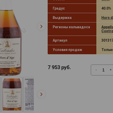
Градус
40.0%
Выдержка
Hors 
Регионы кальвадоса
Appell
Contro
Артикул
30131
Условия продаж
Тольк
7 953
руб.
-
+