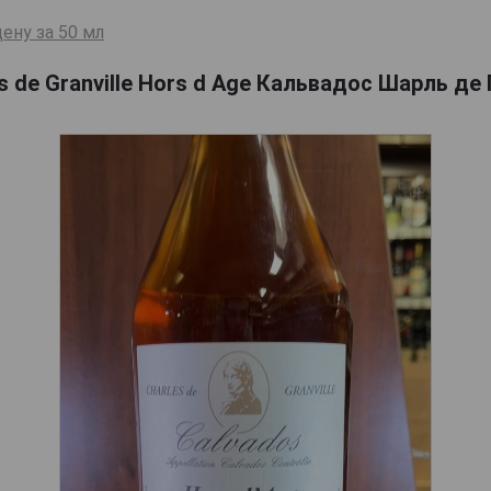
ену за 50 мл
s de Granville Hors d Age Кальвадос Шарль де