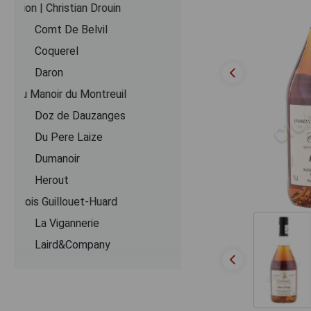
Coeur de Lion | Christian Drouin
Comt De Belvil
Coquerel
Daron
Domaine du Manoir du Montreuil
Doz de Dauzanges
Du Pere Laize
Dumanoir
Herout
Jean-Francois Guillouet-Huard
La Vigannerie
Laird&Company
Le Lieu Cheri
Le Pere Jules
Lecompte