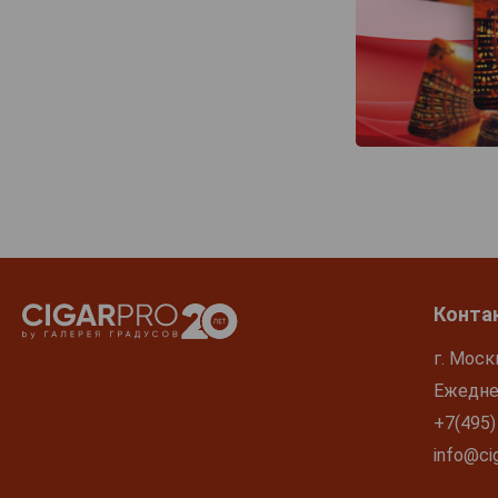
Конта
г. Моск
Ежеднев
+7(495)
info@cig