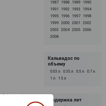
1987
1988
1989
1990
1991
1992
1993
1994
1995
1996
1997
1998
1999
2000
2001
2002
2003
2004
2005
2006
2008
Кальвадос по
объему
0.03 л.
0.35 л.
0.5 л.
0.7 л.
1 л.
1.5 л
собой лучший
Выдержка лет
ос
они будут