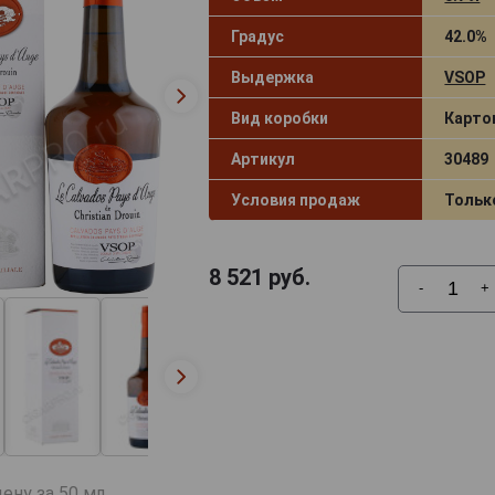
Градус
42.0%
Выдержка
VSOP
Вид коробки
Карто
Артикул
30489
Условия продаж
Тольк
8 521
руб.
-
+
ену за 50 мл