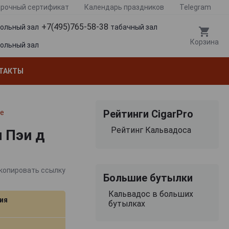
рочный сертификат
Календарь праздников
Telegram
+7(495)765-58-38
гольный зал
табачный зал
Корзина
гольный зал
ТАКТЫ
Рейтинги CigarPro
ке
Рейтинг Кальвадоса
н Пэи д
копировать ссылку
Большие бутылки
Кальвадос в больших
ия
бутылках