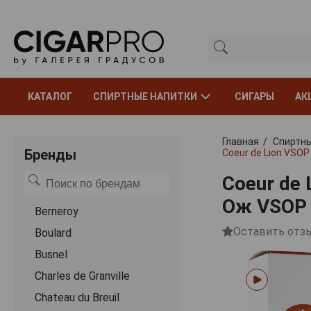
КАТАЛОГ
СПИРТНЫЕ НАПИТКИ
СИГАРЫ
АК
Главная
Спиртны
Бренды
Coeur de Lion VSO
Coeur de
Ож VSOP 
Berneroy
Оставить отз
Boulard
Busnel
Charles de Granville
Chateau du Breuil