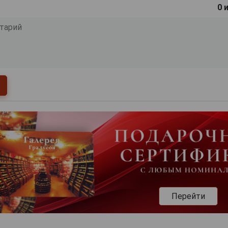
0
и
Перейти