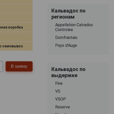
Кальвадос по
регионам
Appellation Calvados
нная коробка
Controlee
Domfrantais
Pays d'Auge
о самовывоз
В заявку
Кальвадос по
выдержке
Fine
VS
VSOP
Reserve