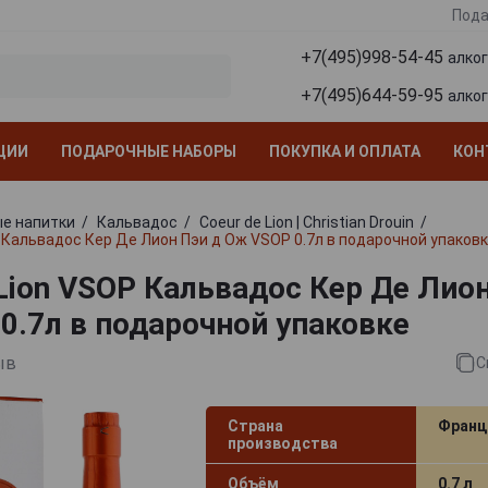
Пода
+7(495)998-54-45
алко
+7(495)644-59-95
алко
ЦИИ
ПОДАРОЧНЫЕ НАБОРЫ
ПОКУПКА И ОПЛАТА
КОН
е напитки
Кальвадос
Coeur de Lion | Christian Drouin
P Кальвадос Кер Де Лион Пэи д Ож VSOP 0.7л в подарочной упаков
 Lion VSOP Кальвадос Кер Де Лио
0.7л в подарочной упаковке
ыв
С
Страна
Франц
производства
Объём
0.7 л