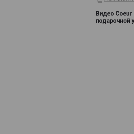
Lelouvier
Видео Coeur 
Lemorton
подарочной 
Maitre Pierre
Marquis dAguesseau
Marquis de Montdidier
Massenez
Menorval
Michel Breavoine
Michel Huard
Morin
Originel
Pere Magloire
Pierre Huet
Roger Groult