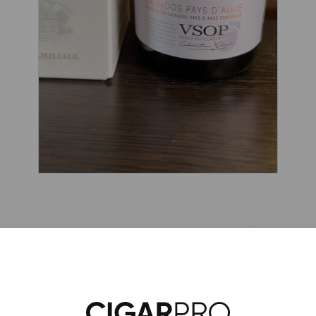
овлен из яблочных спиртов региона Пэй дОж (100% яблок
вых бочках 5 лет,далее 6 месяцев дополнительно в бочка
а банюльс.Рекомендован к употреблению в чистом виде.
ары по выдержке лет