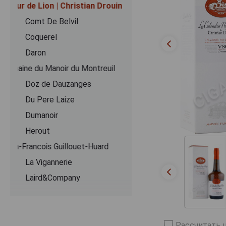
Coeur de Lion | Christian Drouin
Comt De Belvil
Coquerel
Daron
Domaine du Manoir du Montreuil
Doz de Dauzanges
Du Pere Laize
Dumanoir
Herout
Jean-Francois Guillouet-Huard
La Vigannerie
Laird&Company
Le Lieu Cheri
Le Pere Jules
Lecompte
Рассчитать ц