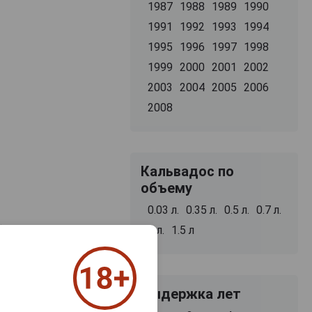
1987
1988
1989
1990
1991
1992
1993
1994
1995
1996
1997
1998
1999
2000
2001
2002
2003
2004
2005
2006
2008
Кальвадос по
объему
0.03 л.
0.35 л.
0.5 л.
0.7 л.
о).Минимальная
1 л.
1.5 л
х из-под
Выдержка лет