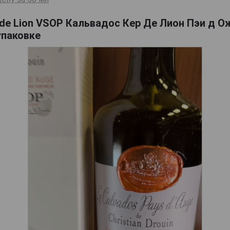
de Lion VSOP Кальвадос Кер Де Лион Пэи д Ож
упаковке