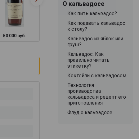
О кальвадосе
Как пить кальвадос?
Как подавать кальвадос
к столу?
50 000 руб.
11 748 руб.
48 887 руб.
Кальвадос из яблок или
груш?
Кальвадос. Как
правильно читать
этикетку?
Коктейли с кальвадосом
Технология
производства
кальвадоса и рецепт его
приготовления
Флуд о кальвадосе