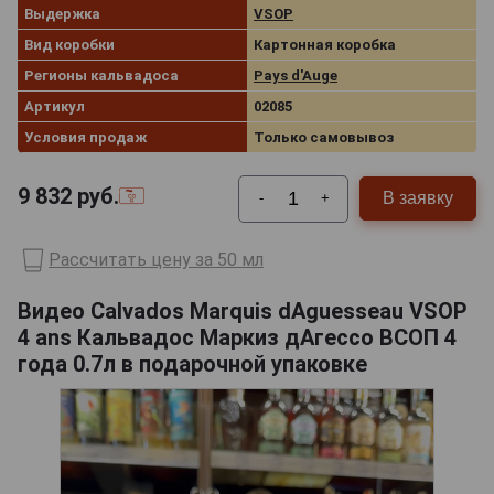
Выдержка
VSOP
Вид коробки
Картонная коробка
Регионы кальвадоса
Pays d'Auge
Артикул
02085
Условия продаж
Только самовывоз
9 832
руб.
В заявку
-
+
Рассчитать цену за 50 мл
Видео Calvados Marquis dAguesseau VSOP
4 ans Кальвадос Маркиз дАгессо ВСОП 4
года 0.7л в подарочной упаковке