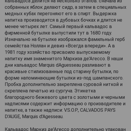
кальвадоса делится на несколько этапов: сначала из
собранных яблок делают сидр, а затем в специальных
медных кубах перегоняют его в спирт. Выдержка
напитка производится в дубовых бочках и длится не
менее четырех лет. Самый первый кальвадос в
фирменной бутылке выпустили тут в 1680 году.
Изначально на бутылке изображался фамильный герб
семейства Ноллан и девиз «Всегда впереди». А в
1981 году хозяйство присвоило выпускаемому
напитку имя знаменитого Маркиза де'Агессо. В наши
дни кальвадос Marquis dAguesseau разливают в
красивые стилизованные под старину бутылки, по
форме напоминающие бутылки из-под шампанского.
Пробка дополнительно закреплена суровой ниткой и
скреплена печатью из сургуча. Этикетка
благородного бежевого цвета с золотыми и черными
надписями содержит информацию о производителе и
напитке, а также надписи: V.S.O.P., CALVADOS PAYS
D'AUGE, Marquis d'Agesseau.
Кальвадос Маркиз де'Агессо дополнительно упакован