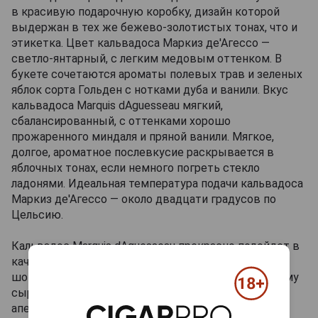
в красивую подарочную коробку, дизайн которой
выдержан в тех же бежево-золотистых тонах, что и
этикетка. Цвет кальвадоса Маркиз де'Агессо —
светло-янтарный, с легким медовым оттенком. В
букете сочетаются ароматы полевых трав и зеленых
яблок сорта Гольден с нотками дуба и ванили. Вкус
кальвадоса Marquis dAguesseau мягкий,
сбалансированный, с оттенками хорошо
прожаренного миндаля и пряной ванили. Мягкое,
долгое, ароматное послевкусие раскрывается в
яблочных тонах, если немного погреть стекло
ладонями. Идеальная температура подачи кальвадоса
Маркиз де'Агессо — около двадцати градусов по
Цельсию.
Кальвадос Marquis dAguesseau прекрасно подойдет в
качестве дижестива. Его можно подать к кофе,
шоколадным и фруктовым десертам, французскому
сыру, пирогу с яблоками или грушами. В качестве
аперитива этот напиток можно использовать в