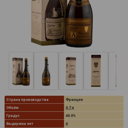
Страна производства
Франция
Объём
0.7 л
Градус
40.0%
Выдержка лет
4