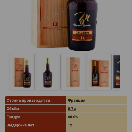
Страна производства
Франция
Объём
0.7 л
Градус
40.0%
Выдержка лет
12