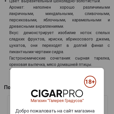
Цвет: выразительный шоколадно-золотистый.
Аромат: наполнен хорошо различимыми
лакричными, миндальными, сливочными,
персиковыми, яблочными, карамельными и
древесными вкраплениями.
Вкус: демонстрирует изобилие ноток спелых
сладких фруктов, ириски, абрикосового джема,
цукатов, они переходят в долгий финал с
пикантными чертами сидра.
Гастрономические сочетания: сырная тарелка,
ореховая выпечка, мясо домашней птицы.
Температура подачи: 18-22 °С.
Похожие товары по выдержке лет
Магазин "Галерея Градусов"
Добро пожаловать на сайт магазина