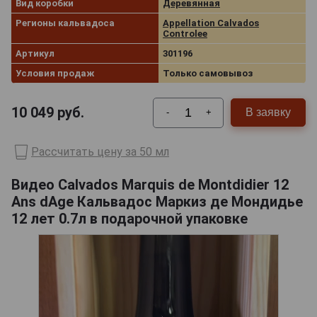
Вид коробки
Деревянная
Регионы кальвадоса
Appellation Calvados
Controlee
Артикул
301196
Условия продаж
Только самовывоз
10 049
руб.
В заявку
-
+
Рассчитать цену за 50 мл
Видео Calvados Marquis de Montdidier 12
Ans dAge Кальвадос Маркиз де Мондидье
12 лет 0.7л в подарочной упаковке