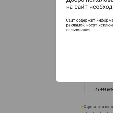
на сайт необхо
42 444 руб
Сайт содержит информац
рекламой, носят исклю
Похожие тов
пользования.
42 444 руб
Оцените и нап