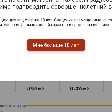
димо подтвердить совершеннолетний в
.
51 069 руб.
118 255 руб.
ию для лиц старше 18 лет. Сведения, размещенные на са
чительно информационный характер и предназначены искл
ары по году производства
Мне больше 18 лет
.
51 069 руб.
118 255 руб.
ишите отзыв: