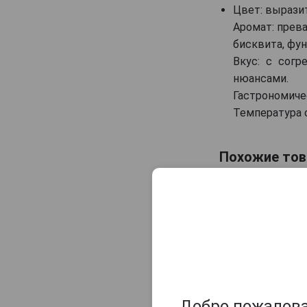
Samogray
Цвет: вырази
Аромат: прева
Винокурня Нарочь
бисквита, фун
Дербентский
Вкус: с сог
нюансами.
Гастрономиче
Температура с
Похожие тов
Добро пожаловат