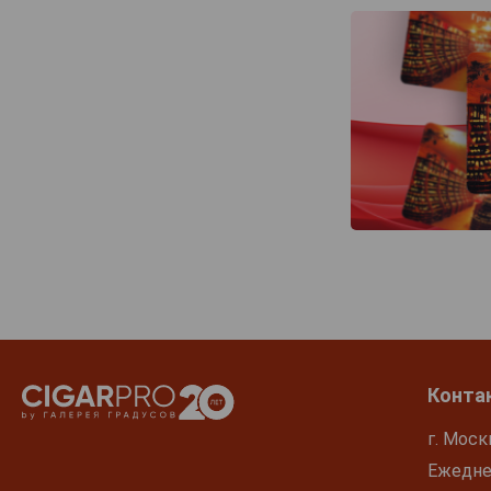
Конта
г. Моск
Ежеднев