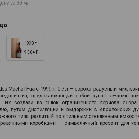
ену за 50 мл
ода
1998 г.
9 564 ₽
dos Muchel Huard 1999 г. 0,7 л — сорокаградусный миллез
редприятия, представляющий собой купаж лучших сп
. Их создали из яблок ограниченного периода сбор
дах, путем дистилляции и выдержки в европейских ду
ажного типа, разлитый по стильным стеклянным емкостя
евянными коробками, — символичный презент для чел