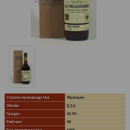
Страна производства
Франция
Объём
0.7 л
Градус
42.0%
Рейтинг
98
Год производства
1986