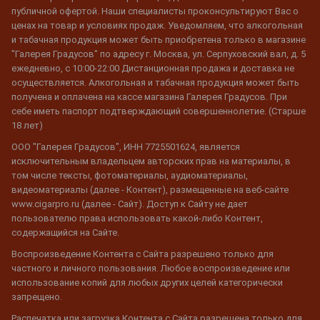
публичной офертой. Наши специалисты проконсультируют Вас о
ценах на товар и условиях продаж. Уведомляем, что алкогольная
и табачная продукция может быть приобретена только в магазине
"Галерея Градусов" по адресу г. Москва, ул. Серпуховский вал, д. 5
ежедневно, с 10:00-22:00 Дистанционная продажа и доставка не
осуществляется. Алкогольная и табачная продукция может быть
получена и оплачена на кассе магазина Галерея Градусов. При
себе иметь паспорт подтверждающий совершеннолетие. (Старше
18 лет)
ООО "Галерея Градусов", ИНН 7725501624, является
исключительным владельцем авторских прав на материалы, в
том числе тексты, фотоматериалы, аудиоматериалы,
видеоматериалы (далее - Контент), размещенные на веб-сайте
www.cigarpro.ru (далее - Сайт). Доступ к Сайту не дает
пользователю права использовать какой-либо Контент,
содержащийся на Сайте.
Воспроизведение Контента с Сайта разрешено только для
частного и личного пользования. Любое воспроизведение или
использование копий для любых других целей категорически
запрещено.
Распечатка или загрузка Контента с Сайта разрешена только для