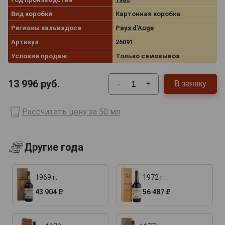
Вид коробки
Картонная коробка
Регионы кальвадоса
Pays d'Auge
Артикул
26091
Условия продаж
Только самовывоз
13 996
руб.
В заявку
-
+
Рассчитать цену за 50 мл
Другие года
1969 г.
1972 г.
43 904 ₽
56 487 ₽