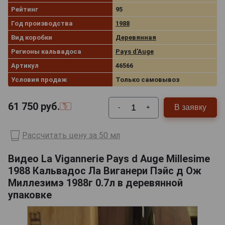
Рейтинг
95
Год производства
1988
Вид коробки
Деревянная
Регионы кальвадоса
Pays d'Auge
Артикул
46566
Условия продаж
Только самовывоз
61 750
руб.
В заявку
-
+
Рассчитать цену за 50 мл
Видео La Vigannerie Pays d Auge Millesime
1988 Кальвадос Ла Виганери Пэйс д Ож
Миллезимэ 1988г 0.7л в деревянной
упаковке