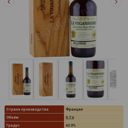
Страна производства
Франция
Объём
0.7 л
Градус
42.0%