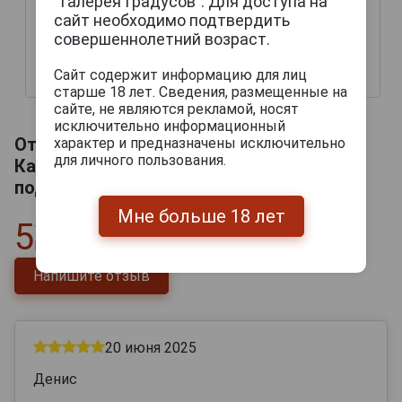
“Галерея Градусов”. Для доступа на
сайт необходимо подтвердить
совершеннолетний возраст.
Сайт содержит информацию для лиц
42 444 руб.
51 069 руб.
старше 18 лет. Сведения, размещенные на
сайте, не являются рекламой, носят
исключительно информационный
Отзывы на Calvados Roger Groult 8 ans
характер и предназначены исключительно
для личного пользования.
Кальвадос Роже Груль 8 лет 0.7л в
подарочной упаковке
Мне больше 18 лет
5
Всего
1
отзыв
Напишите отзыв
20 июня 2025
Денис