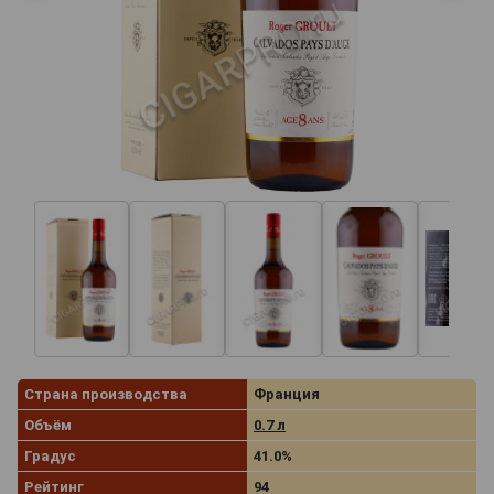
Страна производства
Франция
Объём
0.7 л
Градус
41.0%
Рейтинг
94