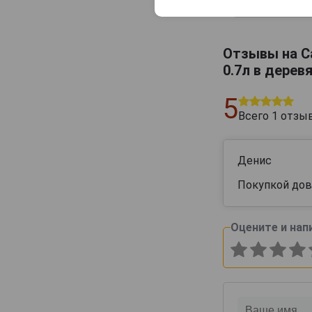
42 444 руб
Отзывы на C
0.7л в дерев
5
Всего
1
отзы
Денис
Покупкой дов
Оцените и нап