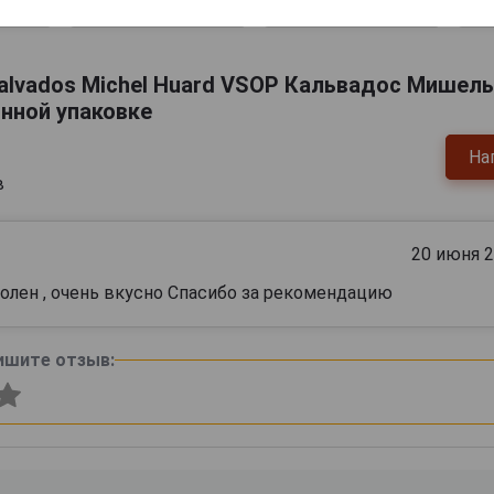
.
51 069 руб.
118 255 руб.
alvados Michel Huard VSOP Кальвадос Мишел
янной упаковке
На
в
20 июня 
олен , очень вкусно Спасибо за рекомендацию
ишите отзыв: