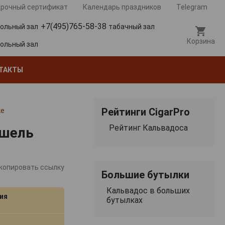
рочный сертификат
Календарь праздников
Telegram
+7(495)765-58-38
гольный зал
табачный зал
Корзина
гольный зал
ТАКТЫ
Рейтинги CigarPro
ке
Рейтинг Кальвадоса
ишель
копировать ссылку
Большие бутылки
Кальвадос в больших
ия
бутылках