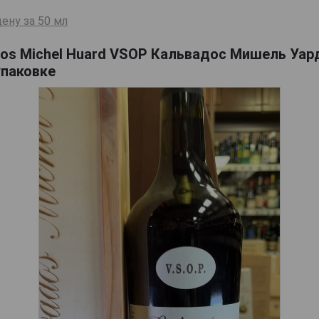
ену за 50 мл
os Michel Huard VSOP Кальвадос Мишель Уард
упаковке