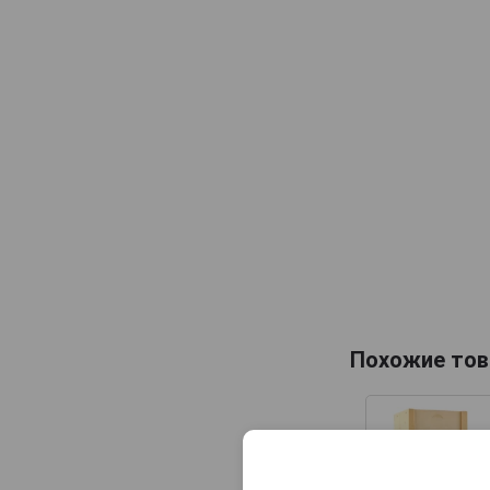
Samogray
Винокурня Нарочь
Дербентский
Похожие тов