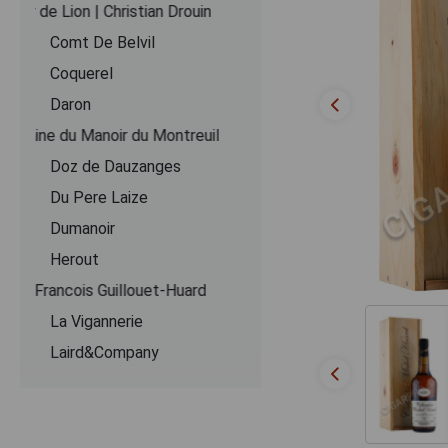
Coeur de Lion | Christian Drouin
Comt De Belvil
Coquerel
Daron
Domaine du Manoir du Montreuil
Doz de Dauzanges
Du Pere Laize
Dumanoir
Herout
Jean-Francois Guillouet-Huard
La Vigannerie
Laird&Company
Le Lieu Cheri
Le Pere Jules
Lecompte