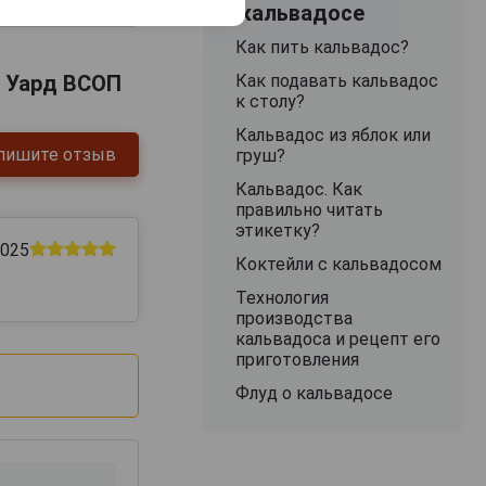
50 000 руб.
11 748 руб.
48 887 руб.
О кальвадосе
Как пить кальвадос?
ь Уард ВСОП
Как подавать кальвадос
к столу?
Кальвадос из яблок или
пишите отзыв
груш?
Кальвадос. Как
правильно читать
этикетку?
2025
Коктейли с кальвадосом
Технология
производства
кальвадоса и рецепт его
приготовления
Флуд о кальвадосе