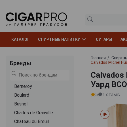
КАТАЛОГ
СПИРТНЫЕ НАПИТКИ
СИГАРЫ
АК
Главная
Спиртны
Бренды
Calvados Michel H
Calvados
Уард ВСО
Berneroy
5
1
отзыв
Boulard
Busnel
Charles de Granville
Chateau du Breuil