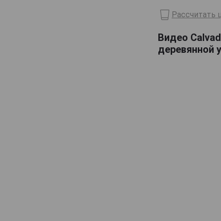
Lelouvier
Рассчитать ц
Lemorton
Видео Calvad
Maitre Pierre
деревянной 
Marquis dAguesseau
Marquis de Montdidier
Massenez
Menorval
Michel Breavoine
Michel Huard
Morin
Originel
Pere Magloire
Pierre Huet
Roger Groult