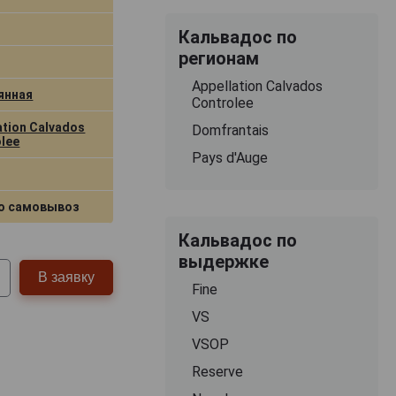
Кальвадос по
регионам
Appellation Calvados
янная
Controlee
ation Calvados
Domfrantais
lee
Pays d'Auge
о самовывоз
Кальвадос по
выдержке
В заявку
Fine
VS
VSOP
Reserve