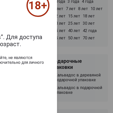
2 года
3 года
4 года
5 лет
7 лет
8 лет
10 лет
12 лет
15 лет
18 лет
20 лет
25 лет
30 лет
35 лет
40 лет
42 года
50 000 руб.
11 748 руб.
48 887 руб.
”. Для доступа
45 лет
50 лет
70 лет
озраст.
йте, не являются
Подарочные
ючительно для личного
упаковки
Кальвадос в деревяной
подарочной упаковке
Кальвадос в подарочной
упаковке