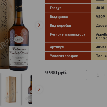
Градус
40.0%
Выдержка
VSOP
Вид коробки
Дерев
Регионы кальвадоса
Appell
Contro
Артикул
40590
Условия продаж
Тольк
9 900
руб.
-
+