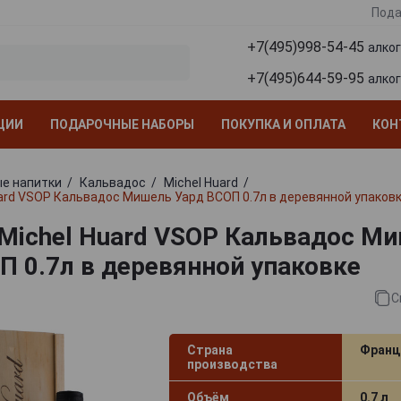
Пода
+7(495)998-54-45
алко
+7(495)644-59-95
алко
ЦИИ
ПОДАРОЧНЫЕ НАБОРЫ
ПОКУПКА И ОПЛАТА
КОН
е напитки
Кальвадос
Michel Huard
uard VSOP Кальвадос Мишель Уард ВСОП 0.7л в деревянной упаков
 Michel Huard VSOP Кальвадос М
П 0.7л в деревянной упаковке
С
Страна
Франц
производства
Объём
0.7 л