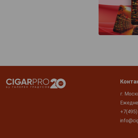
Конта
г. Моск
Ежеднев
+7(495)
info@cig