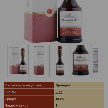
Страна производства
Франция
Объём
0.7 л
Градус
40.0%
Выдержка лет
8