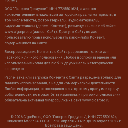
18 лет)
ООО "Галерея Градусов", ИНН 7725501624, является
исключительным владельцем авторских прав на материалы, в
том числе тексты, фотоматериалы, аудиоматериалы,
видеоматериалы (далее - Контент), размещенные на веб-сайте
www.cigarpro.ru (далее - Сайт). Доступ к Сайту не дает
пользователю права использовать какой-либо Контент,
содержащийся на Сайте.
Воспроизведение Контента с Сайта разрешено только для
частного и личного пользования. Любое воспроизведение или
использование копий для любых других целей категорически
запрещено.
Распечатка или загрузка Контента с Сайта разрешена только для
личного использования, а не для коммерческой деятельности.
Любая информация, относящаяся к авторскому праву или праву
собственности, не может быть изменена, и при ее использовании
обязательна активная гиперссылка на сайт www.cigarpro.ru
© 2026 CigarPro.ru, ООО "Галерея Градусов", ИНН 7725501624,
Лицензия №77РПА0003933 c 20 апреля 2007 г. до 19 апреля 2027 г.
Все права защищены.