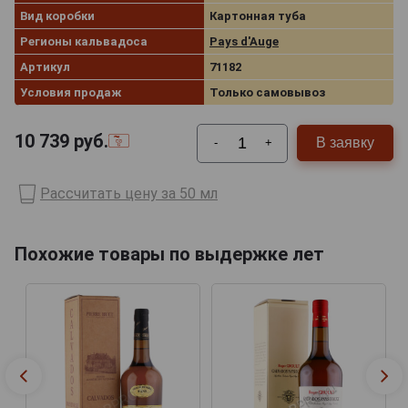
Вид коробки
Картонная туба
Регионы кальвадоса
Pays d'Auge
Артикул
71182
Условия продаж
Только самовывоз
10 739
руб.
В заявку
-
+
Рассчитать цену за 50 мл
Похожие товары по выдержке лет