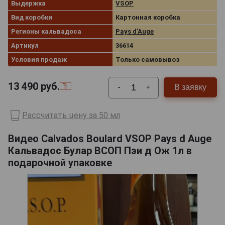
Выдержка
VSOP
Вид коробки
Картонная коробка
Регионы кальвадоса
Pays d'Auge
Артикул
36614
Условия продаж
Только самовывоз
13 490
руб.
В заявку
-
+
Рассчитать цену за 50 мл
Видео Calvados Boulard VSOP Pays d Auge
Кальвадос Булар ВСОП Пэи д Ож 1л в
подарочной упаковке