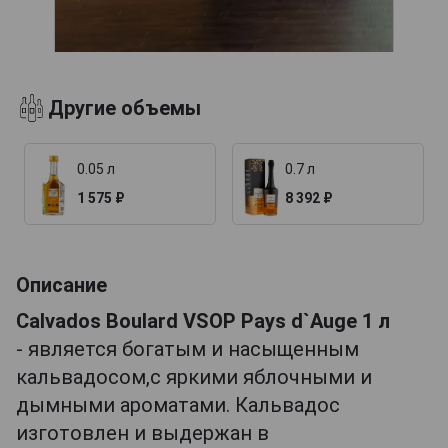
Другие объемы
0.05 л
0.7 л
1 575 ₽
8 392 ₽
Описание
Calvados Boulard VSOP Pays d`Auge 1 л
- является богатым и насыщенным
кальвадосом,с яркими яблочными и
дымными ароматами. Кальвадос
изготовлен и выдержан в