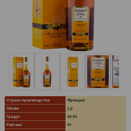
Страна производства
Франция
Объём
1 л
Градус
40.0%
Рейтинг
91