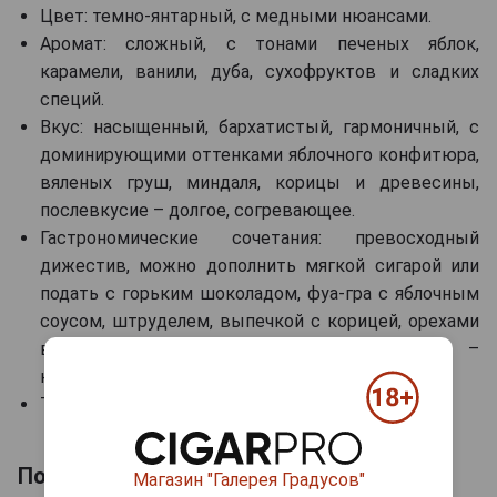
Цвет: темно-янтарный, с медными нюансами.
Аромат: сложный, с тонами печеных яблок,
карамели, ванили, дуба, сухофруктов и сладких
специй.
Вкус: насыщенный, бархатистый, гармоничный, с
доминирующими оттенками яблочного конфитюра,
вяленых груш, миндаля, корицы и древесины,
послевкусие – долгое, согревающее.
Гастрономические сочетания: превосходный
дижестив, можно дополнить мягкой сигарой или
подать с горьким шоколадом, фуа-гра с яблочным
соусом, штруделем, выпечкой с корицей, орехами
в карамели, твердыми зрелыми сырами –
например, комте, пармезаном, чеддером.
Температура подачи: 18-22 °С.
Похожие товары по выдержке лет
Магазин "Галерея Градусов"