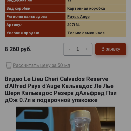
Выдержка лет
12
Вид коробки
Картонная коробка
Регионы кальвадоса
Pays d'Auge
Артикул
307184
Условия продаж
Только самовывоз
8 260
руб.
В заявку
-
+
Рассчитать цену за 50 мл
Видео Le Lieu Cheri Calvados Reserve
d'Alfred Pays d'Auge Кальвадос Ле Лье
Шери Кальвадос Резерв дАльфред Пэи
дОж 0.7л в подарочной упаковке