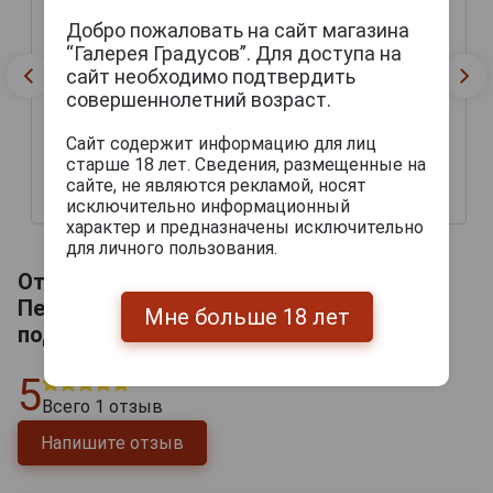
Добро пожаловать на сайт магазина
“Галерея Градусов”. Для доступа на
сайт необходимо подтвердить
совершеннолетний возраст.
Сайт содержит информацию для лиц
старше 18 лет. Сведения, размещенные на
сайте, не являются рекламой, носят
42 444 руб.
51 069 руб.
исключительно информационный
характер и предназначены исключительно
для личного пользования.
Отзывы на Pere Magloire XO Кальвадос
Пер Маглуар Пэи Д Ож ХО 0.7л в
Мне больше 18 лет
подарочной упаковке
5
Всего
1
отзыв
Напишите отзыв