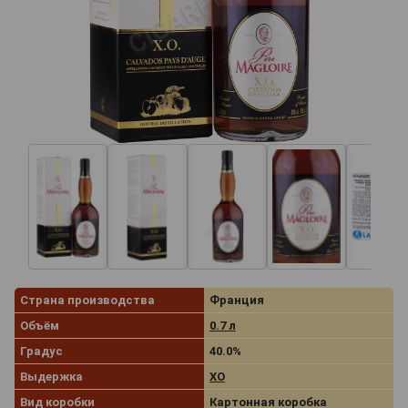
Страна производства
Франция
Объём
0.7 л
Градус
40.0%
Выдержка
XO
Вид коробки
Картонная коробка