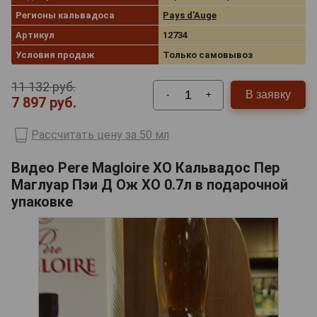
Регионы кальвадоса
Pays d'Auge
Артикул
12734
Условия продаж
Только самовывоз
11 132 руб.
В заявку
-
+
7 897 руб.
Рассчитать цену за 50 мл
Видео Pere Magloire XO Кальвадос Пер
Маглуар Пэи Д Ож ХО 0.7л в подарочной
упаковке