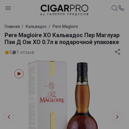
Главная
Кальвадос
Pere Magloire
Pere Magloire XO Кальвадос Пер Маглуар
Пэи Д Ож ХО 0.7л в подарочной упаковке
5
1
отзыв