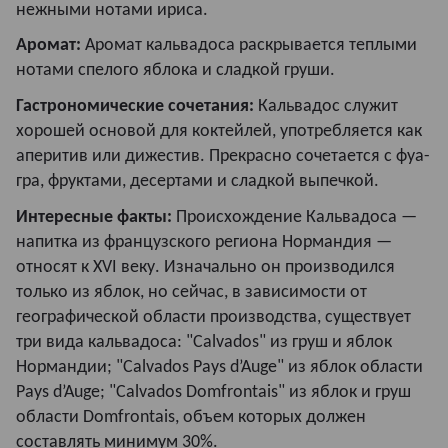
нежными нотами ириса.
Аромат:
Аромат кальвадоса раскрывается теплыми
нотами спелого яблока и сладкой груши.
Гастрономические сочетания:
Кальвадос служит
хорошей основой для коктейлей, употребляется как
аперитив или дижестив. Прекрасно сочетается с фуа-
гра, фруктами, десертами и сладкой выпечкой.
Интересные факты:
Происхождение Кальвадоса —
напитка из французского региона Нормандия —
относят к XVI веку. Изначально он производился
только из яблок, но сейчас, в зависимости от
географической области производства, существует
три вида кальвадоса: "Calvados" из груш и яблок
Нормандии; "Calvados Pays d’Auge" из яблок области
Pays d’Auge; "Calvados Domfrontais" из яблок и груш
области Domfrontais, объем которых должен
составлять минимум 30%.