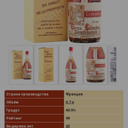
Страна производства
Франция
Объём
0.7 л
Градус
40.0%
Рейтинг
98
Выдержка лет
25