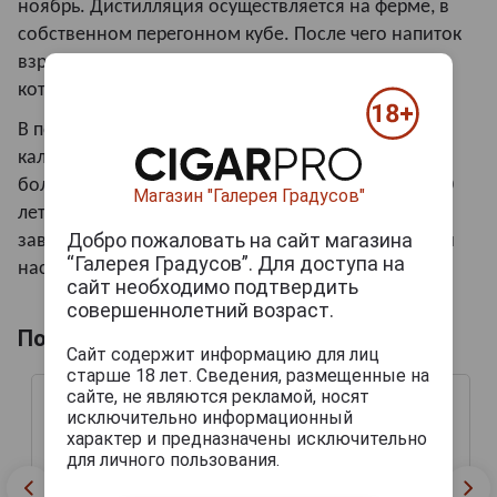
ноябрь. Дистилляция осуществляется на ферме, в
собственном перегонном кубе. После чего напиток
взрослеет в дубовых бочках, средний возраст
которых составляет 30 лет.
В подвалах семьи Лемортон хранится как редкий
кальвадос, с выдержкой не менее 25-30 лет, так и
более молодые экземпляры с выдержкой — 5 и 10
Магазин "Галерея Градусов"
лет, которые, несмотря на свою молодость,
Добро пожаловать на сайт магазина
завоевали популярность благодаря яркому вкусу и
“Галерея Градусов”. Для доступа на
насыщенному, богатому аромату.
сайт необходимо подтвердить
совершеннолетний возраст.
Похожие товары по выдержке лет
Сайт содержит информацию для лиц
старше 18 лет. Сведения, размещенные на
сайте, не являются рекламой, носят
исключительно информационный
характер и предназначены исключительно
для личного пользования.