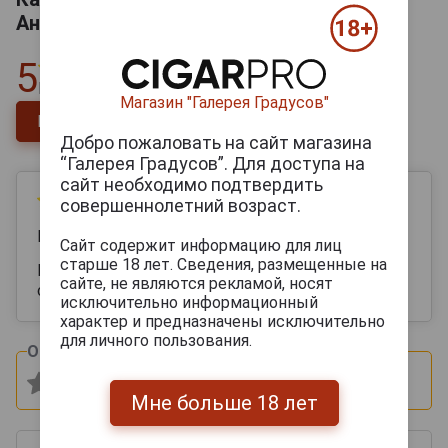
Аниверсари
5
Всего
1
отзыв
Магазин "Галерея Градусов"
Напишите отзыв
Добро пожаловать на сайт магазина
“Галерея Градусов”. Для доступа на
сайт необходимо подтвердить
09 августа 2025
совершеннолетний возраст.
Мария
Сайт содержит информацию для лиц
старше 18 лет. Сведения, размещенные на
Приятный шлейфовый вкус , хорошо
сайте, не являются рекламой, носят
сбалансирован
исключительно информационный
характер и предназначены исключительно
для личного пользования.
Оцените и напишите отзыв:
Мне больше 18 лет