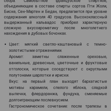
сбора. Самобытное французское спиртное,
объединяющее в составе спирты сортов Пти Жоли,
Биске, Сен-Мартен и Бедан, предлагается при уровне
содержания алкоголя 40 градусов. Высококлассный
выдержанный кальвадос приобрел характерную
сложную вкусоароматику после многолетнего
нахождения в дубовых бочонках.
Цвет: мягкий светло-каштановый с темно-
золотистыми отражениями.
Аромат: заметны слаженные ореховые,
ванильные, древесные, цветочные и фруктовые
отголоски, которые соседствуют с округлыми
полутонами шарлотки и ириски.
Вкус: на первый план выходят бархатистые
мотивы карамели, спелого яблока, сладкой
выпечки, флердоранжа, фундука, сменяемые
долгоиграющим послевкусием.
Гастрономическое сочетание: после трапезы в