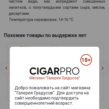
чистом виде, как ингредиент смешанных
напитков, с полутвердыми сортами сыра, мясом,
десертами.
Температура сервировки: 14-16 °C.
Похожие товары по выдержке лет
Магазин "Галерея Градусов"
Добро пожаловать на сайт магазина
“Галерея Градусов”. Для доступа на
42 444 руб.
51 069 руб.
сайт необходимо подтвердить
совершеннолетний возраст.