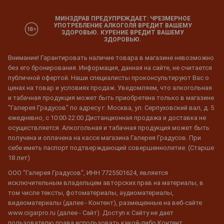
МИНЗДРАВ ПРЕДУПРЕЖДАЕТ: ЧРЕЗМЕРНОЕ
УПОТРЕБЛЕНИЕ АЛКОГОЛЯ ВРЕДИТ ВАШЕМУ
ЗДОРОВЬЮ. КУРЕНИЕ ВРЕДИТ ВАШЕМУ
ЗДОРОВЬЮ.
Внимание! Гарантировать наличие товара в магазине невозможно
без его бронирования. Информация, данная на сайте, не считается
публичной офертой. Наши специалисты проконсультируют Вас о
ценах на товар и условиях продаж. Уведомляем, что алкогольная
и табачная продукция может быть приобретена только в магазине
"Галерея Градусов" по адресу г. Москва, ул. Серпуховский вал, д. 5
ежедневно, с 10:00-22:00 Дистанционная продажа и доставка не
осуществляется. Алкогольная и табачная продукция может быть
получена и оплачена на кассе магазина Галерея Градусов. При
себе иметь паспорт подтверждающий совершеннолетие. (Старше
18 лет)
ООО "Галерея Градусов", ИНН 7725501624, является
исключительным владельцем авторских прав на материалы, в
том числе тексты, фотоматериалы, аудиоматериалы,
видеоматериалы (далее - Контент), размещенные на веб-сайте
www.cigarpro.ru (далее - Сайт). Доступ к Сайту не дает
пользователю права использовать какой-либо Контент,