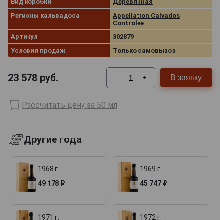
Вид коробки
Деревянная
Регионы кальвадоса
Appellation Calvados
Controlee
Артикул
302879
Условия продаж
Только самовывоз
23 578
руб.
В заявку
-
+
Рассчитать цену за 50 мл
Другие года
1968 г.
1969 г.
49 178 ₽
45 747 ₽
1971 г.
1972 г.