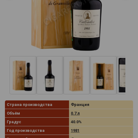
Страна производства
Франция
Объём
0.7 л
Градус
40.0%
Год производства
1981