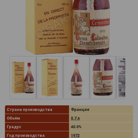
Страна производства
Франция
Объём
0.7 л
Градус
40.0%
Год производства
1972