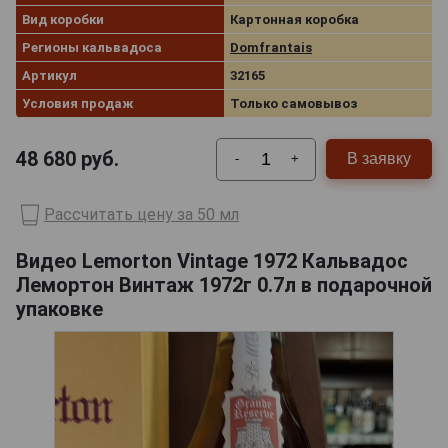
Вид коробки
Картонная коробка
Регионы кальвадоса
Domfrantais
Артикул
32165
Условия продаж
Только самовывоз
48 680
руб.
В заявку
-
+
Рассчитать цену за 50 мл
Видео Lemorton Vintage 1972 Кальвадос
Лемортон Винтаж 1972г 0.7л в подарочной
упаковке