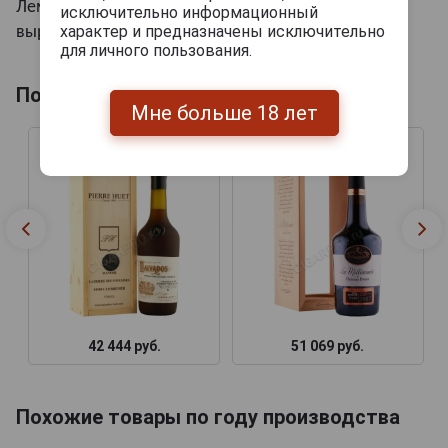
Лемортон принадлежит 83 гектара земли. Здесь
исключительно информационный
характер и предназначены исключительно
выращивают яблоки и 25 сортов груш.
для личного пользования.
Похожие товары по выдержке лет
Мне больше 18 лет
42 444 руб.
51 069 руб.
Похожие товары по году производства