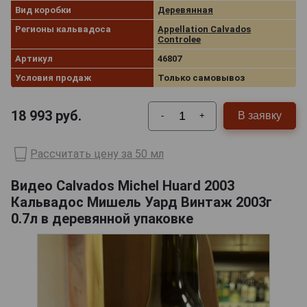
Вид коробки
Деревянная
Регионы кальвадоса
Appellation Calvados
Controlee
Артикул
46807
Условия продаж
Только самовывоз
18 993
руб.
В заявку
-
+
Рассчитать цену за 50 мл
Видео Calvados Michel Huard 2003
Кальвадос Мишель Уард Винтаж 2003г
0.7л в деревянной упаковке