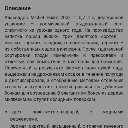
Описание
Кальвадос Michel Huard 2003 г. 0,7 л в деревянной
упаковке – премиальный выдержанный сорт
спиртного из урожая одного года. На производство
напитка пошли яблоки трех десятков сортов –
кислых, горьких, сладких, горько-сладких, терпких –
из собственных садов винокурни. После тщательной
сортировки плоды измельчили и прессовали, а
отжатый сок поместили в цистерны для брожения.
Полученный в результате ферментации сухой сидр
выдержали на дрожжевом осадке в течение полугода
и дистиллировали, а отобранные методом отсечения
«голов» и «хвостов» спирты разлили по дубовым
бочкам для созревания. В элегантном боксе из дерева
миллезим выступит солидным подарком.
Цвет: золотисто-янтарный, с медными
рефлексами.
Аромат: округлый, насыщенный, с тонами печеного