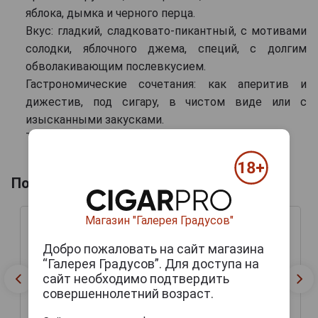
яблока, дымка и черного перца.
Вкус: гладкий, сладковато-пикантный, с мотивами
солодки, яблочного джема, специй, с долгим
обволакивающим послевкусием.
Гастрономические сочетания: как аперитив и
дижестив, под сигару, в чистом виде или с
изысканными закусками.
Температура подачи: 18-20 °С.
Похожие товары по выдержке лет
Магазин "Галерея Градусов"
Добро пожаловать на сайт магазина
“Галерея Градусов”. Для доступа на
сайт необходимо подтвердить
совершеннолетний возраст.