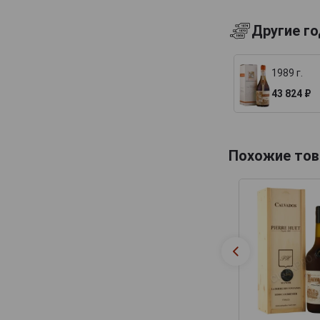
Lelouvier
Другие г
Lemorton
Maitre Pierre
1989 г.
Marquis dAguesseau
43 824 ₽
Marquis de Montdidier
Massenez
Menorval
Похожие тов
Michel Breavoine
Michel Huard
Morin
Originel
Pere Magloire
Pierre Huet
Roger Groult