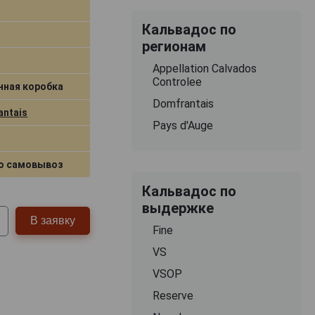
Кальвадос по
регионам
Appellation Calvados
Controlee
нная коробка
Domfrantais
antais
Pays d'Auge
о самовывоз
Кальвадос по
выдержке
В заявку
Fine
VS
VSOP
Reserve