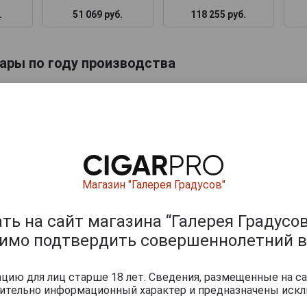
.
51 069 руб.
118 255 руб.
ары по году производства
Магазин "Галерея Градусов"
ь на сайт магазина “Галерея Градусов
.
20 483 руб.
димо подтвердить совершеннолетний в
ию для лиц старше 18 лет. Сведения, размещенные на са
ишите отзыв:
чительно информационный характер и предназначены искл