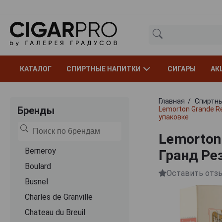
КАТАЛОГ
СПИРТНЫЕ НАПИТКИ
СИГАРЫ
АК
Главная
Спиртны
Бренды
Lemorton Grande R
упаковке
Lemorton
Berneroy
Гранд Ре
Boulard
Оставить отз
Busnel
Charles de Granville
Chateau du Breuil