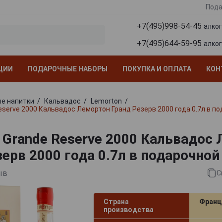
Пода
+7(495)998-54-45
алко
+7(495)644-59-95
алко
ЦИИ
ПОДАРОЧНЫЕ НАБОРЫ
ПОКУПКА И ОПЛАТА
КОН
е напитки
Кальвадос
Lemorton
eserve 2000 Кальвадос Лемортон Гранд Резерв 2000 года 0.7л в п
 Grande Reserve 2000 Кальвадос
зерв 2000 года 0.7л в подарочной
ыв
С
Страна
Франц
производства