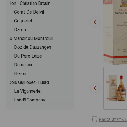
Coeur de Lion | Christian Drouin
Comt De Belvil
Coquerel
Daron
Domaine du Manoir du Montreuil
Doz de Dauzanges
Du Pere Laize
Dumanoir
Herout
Jean-Francois Guillouet-Huard
La Vigannerie
Laird&Company
Le Lieu Cheri
Le Pere Jules
Рассчитать ц
Lecompte