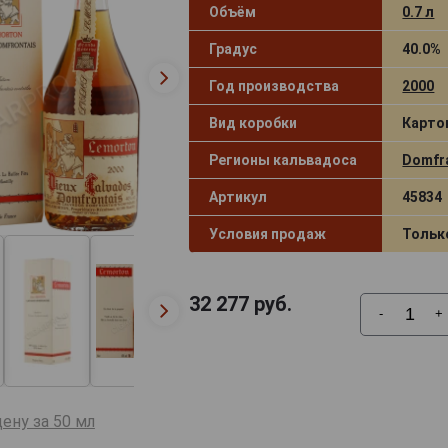
Объём
0.7 л
Градус
40.0%
Год производства
2000
Вид коробки
Карто
Регионы кальвадоса
Domfr
Артикул
45834
Условия продаж
Тольк
32 277
руб.
-
+
ену за 50 мл