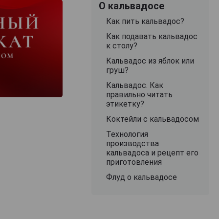
О кальвадосе
Как пить кальвадос?
Как подавать кальвадос
к столу?
Кальвадос из яблок или
груш?
Кальвадос. Как
правильно читать
этикетку?
Коктейли с кальвадосом
Технология
производства
кальвадоса и рецепт его
приготовления
Флуд о кальвадосе