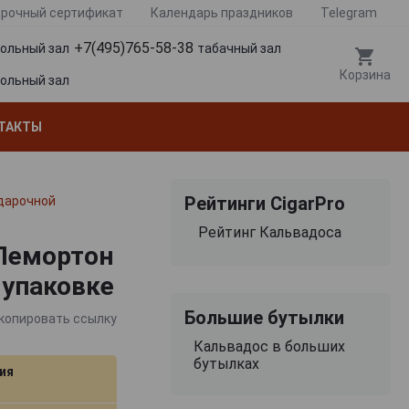
рочный сертификат
Календарь праздников
Telegram
+7(495)765-58-38
гольный зал
табачный зал
Корзина
гольный зал
ТАКТЫ
Рейтинги CigarPro
одарочной
Рейтинг Кальвадоса
 Лемортон
 упаковке
Большие бутылки
копировать ссылку
Кальвадос в больших
бутылках
ия