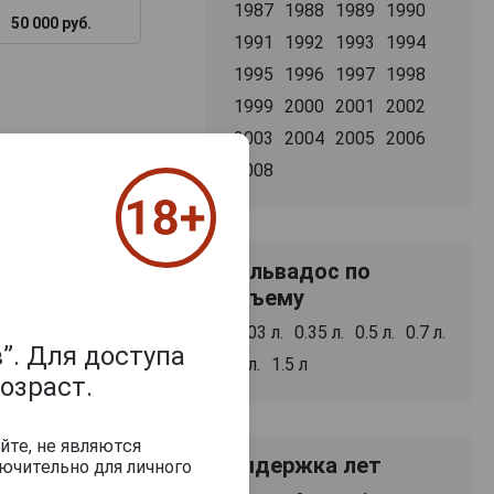
1987
1988
1989
1990
50 000 руб.
11 748 руб.
48 887 руб.
1991
1992
1993
1994
1995
1996
1997
1998
1999
2000
2001
2002
2003
2004
2005
2006
2008
Кальвадос по
объему
0.03 л.
0.35 л.
0.5 л.
0.7 л.
”. Для доступа
1 л.
1.5 л
озраст.
йте, не являются
Выдержка лет
ючительно для личного