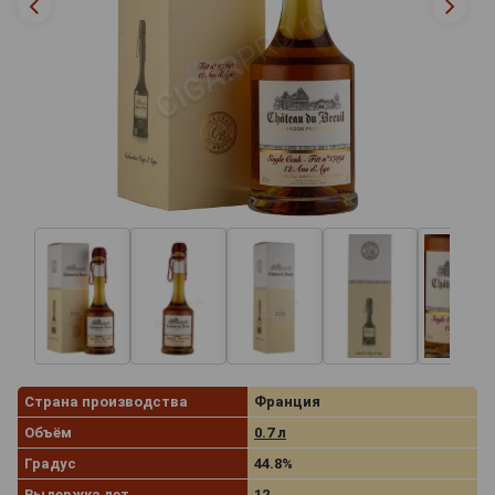
Страна производства
Франция
Объём
0.7 л
Градус
44.8%
Выдержка лет
12