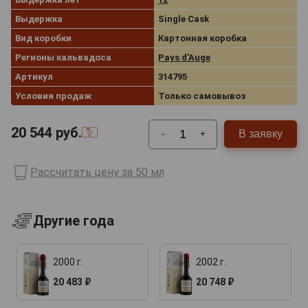
Выдержка
Single Cask
Вид коробки
Картонная коробка
Регионы кальвадоса
Pays d'Auge
Артикул
314795
Условия продаж
Только самовывоз
20 544
руб.
В заявку
-
+
Рассчитать цену за 50 мл
Другие года
2000 г.
2002 г.
20 483 ₽
20 748 ₽