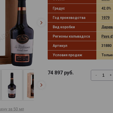
Градус
42.0%
Год производства
1979
Вид коробки
Дерев
Регионы кальвадоса
Pays d
Артикул
31880
Условия продаж
Тольк
74 897
руб.
-
+
ену за 50 мл