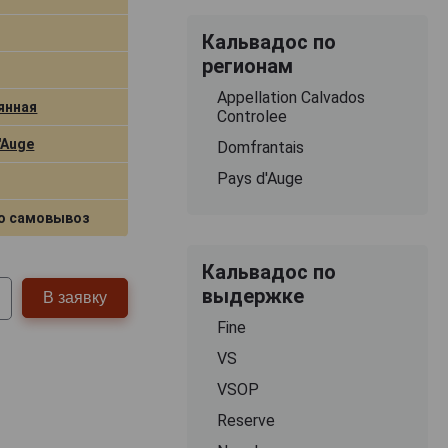
Кальвадос по
регионам
Appellation Calvados
янная
Controlee
'Auge
Domfrantais
Pays d'Auge
о самовывоз
Кальвадос по
выдержке
В заявку
Fine
VS
VSOP
Reserve