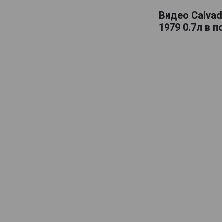
Lelouvier
Видео Calvad
1979 0.7л в 
Lemorton
Maitre Pierre
Marquis dAguesseau
Marquis de Montdidier
Massenez
Menorval
Michel Breavoine
Michel Huard
Morin
Originel
Pere Magloire
Pierre Huet
Roger Groult