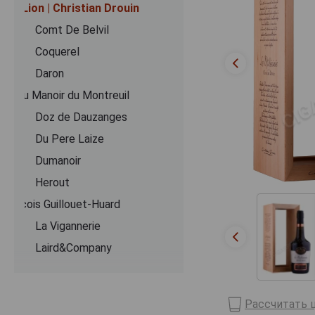
Coeur de Lion | Christian Drouin
Comt De Belvil
Coquerel
Daron
Domaine du Manoir du Montreuil
Doz de Dauzanges
Du Pere Laize
Dumanoir
Herout
Jean-Francois Guillouet-Huard
La Vigannerie
Laird&Company
Le Lieu Cheri
Le Pere Jules
Рассчитать ц
Lecompte