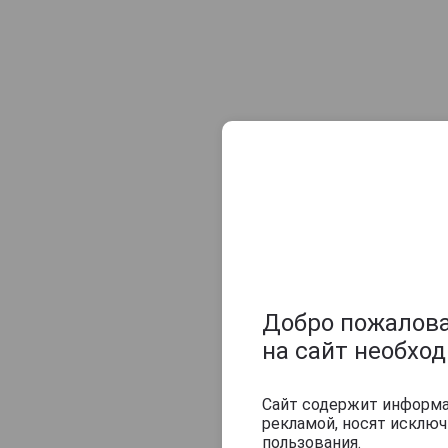
Samogray
Винокурня Нарочь
Дербентский
Похожие тов
Добро пожаловат
на сайт необхо
Сайт содержит информац
рекламой, носят исклю
пользования.