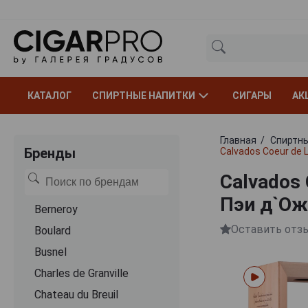
КАТАЛОГ
СПИРТНЫЕ НАПИТКИ
СИГАРЫ
АК
Главная
Спиртны
Бренды
Calvados Coeur de 
Calvados 
Пэи д`Ож
Berneroy
Оставить отз
Boulard
Busnel
Charles de Granville
Chateau du Breuil