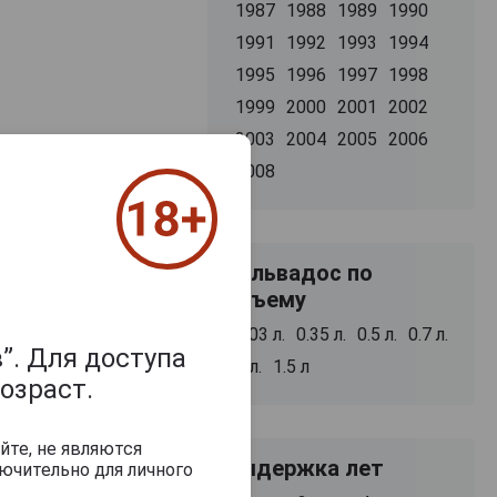
1987
1988
1989
1990
1991
1992
1993
1994
1995
1996
1997
1998
1999
2000
2001
2002
2003
2004
2005
2006
2008
Кальвадос по
объему
0.03 л.
0.35 л.
0.5 л.
0.7 л.
”. Для доступа
1 л.
1.5 л
озраст.
йте, не являются
Выдержка лет
ючительно для личного