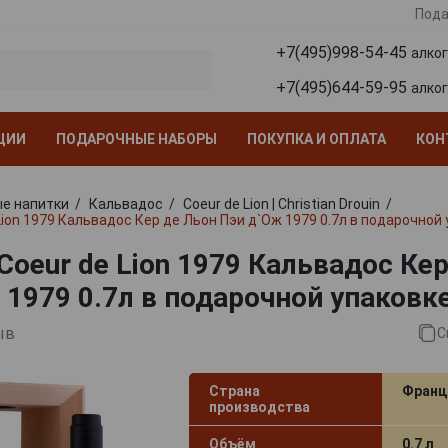
Пода
+7(495)998-54-45
алко
+7(495)644-59-95
алко
ЦИИ
ПОДАРОЧНЫЕ НАБОРЫ
ПОКУПКА И ОПЛАТА
КОН
е напитки
Кальвадос
Coeur de Lion | Christian Drouin
Lion 1979 Кальвадос Кер де Льон Пэи д`Ож 1979 0.7л в подарочной
Coeur de Lion 1979 Кальвадос Ке
 1979 0.7л в подарочной упаковк
ыв
С
Страна
Франц
производства
Объём
0.7 л