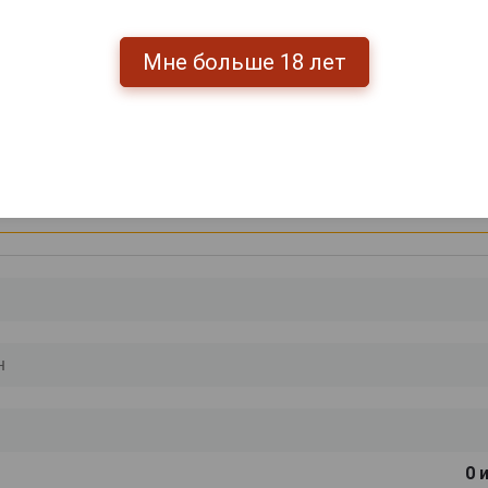
Мне больше 18 лет
.
51 069 руб.
118 255 руб.
ишите отзыв:
0
и