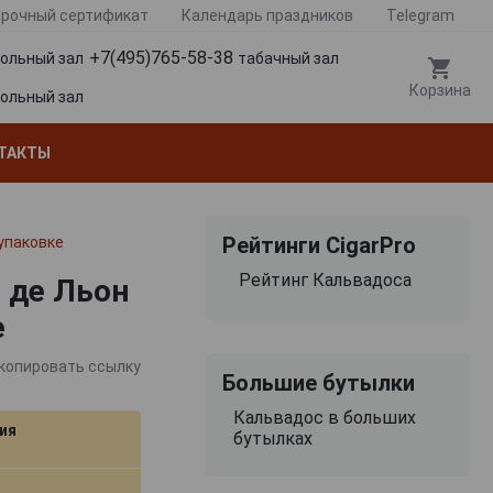
рочный сертификат
Календарь праздников
Telegram
+7(495)765-58-38
гольный зал
табачный зал
Корзина
гольный зал
ТАКТЫ
Рейтинги CigarPro
 упаковке
Рейтинг Кальвадоса
р де Льон
е
копировать ссылку
Большие бутылки
Кальвадос в больших
ия
бутылках