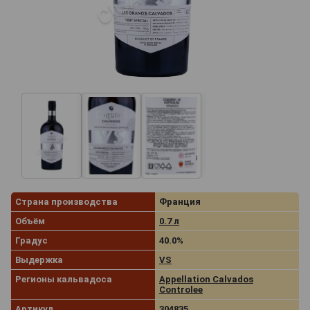
Страна производства
Франция
Объём
0.7 л
Градус
40.0%
Выдержка
VS
Регионы кальвадоса
Appellation Calvados
Controlee
Артикул
304835