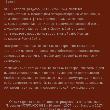
18 лет)
ООО "Галерея Градусов", ИНН 7725501624, является
исключительным владельцем авторских прав на материалы, в
том числе тексты, фотоматериалы, аудиоматериалы,
видеоматериалы (далее - Контент), размещенные на веб-сайте
www.cigarpro.ru (далее - Сайт). Доступ к Сайту не дает
пользователю права использовать какой-либо Контент,
содержащийся на Сайте.
Воспроизведение Контента с Сайта разрешено только для
частного и личного пользования. Любое воспроизведение или
использование копий для любых других целей категорически
запрещено.
Распечатка или загрузка Контента с Сайта разрешена только для
личного использования, а не для коммерческой деятельности.
Любая информация, относящаяся к авторскому праву или праву
собственности, не может быть изменена, и при ее использовании
обязательна активная гиперссылка на сайт www.cigarpro.ru
© 2026 CigarPro.ru, ООО "Галерея Градусов", ИНН 7725501624,
Лицензия №77РПА0003933 c 20 апреля 2007 г. до 19 апреля 2027 г.
Все права защищены.