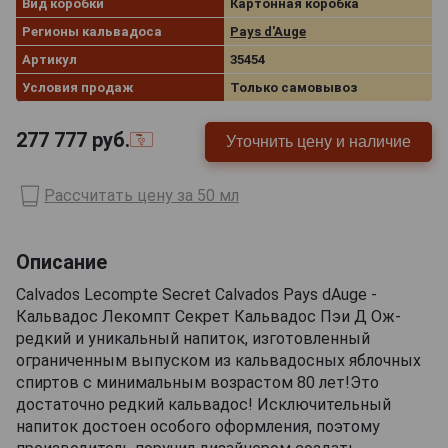
Вид коробки
Картонная коробка
Регионы кальвадоса
Pays d'Auge
Артикул
35454
Условия продаж
Только самовывоз
277 777
руб.
Уточнить цену и наличие
Рассчитать цену за 50 мл
Описание
Calvados Lecompte Secret Calvados Pays dAuge -
Кальвадос Лекомпт Секрет Кальвадос Пэи Д Ож-
редкий и уникальный напиток, изготовленный
ограниченным выпуском из кальвадосных яблочных
спиртов с минимальным возрастом 80 лет!Это
достаточно редкий кальвадос! Исключительный
напиток достоен особого оформления, поэтому