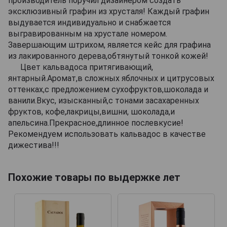
производитель поручил дизайнером создать
эксклюзивный графин из хрусталя! Каждый графин
выдувается индивидуально и снабжается
выгравированным на хрустале номером.
Завершающим штрихом, является кейс для графина
из лакированного дерева,обтянутый тонкой кожей!
Цвет кальвадоса притягивающий,
янтарный.Аромат,в сложных яблочных и цитрусовых
оттенках,с предложением сухофруктов,шоколада и
ванили.Вкус, изысканный,с тонами засахаренных
фруктов, кофе,лакрицы,вишни, шоколада,и
апельсина.Прекрасное,длинное послевкусие!
Рекомендуем использовать кальвадос в качестве
дижестива!!!
Похожие товары по выдержке лет