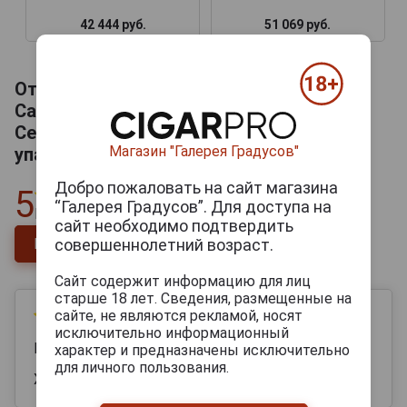
42 444 руб.
51 069 руб.
Отзывы на Calvados Lecompte Secret
Calvados Pays dAuge Кальвадос Леконт
Секрет Пеи ДОж 0.7л в подарочной
Магазин "Галерея Градусов"
упаковке
Добро пожаловать на сайт магазина
5
“Галерея Градусов”. Для доступа на
Всего
1
отзыв
сайт необходимо подтвердить
совершеннолетний возраст.
Напишите отзыв
Сайт содержит информацию для лиц
старше 18 лет. Сведения, размещенные на
сайте, не являются рекламой, носят
06 сентября 2023
исключительно информационный
Константтин
характер и предназначены исключительно
для личного пользования.
Хуйня дорогая