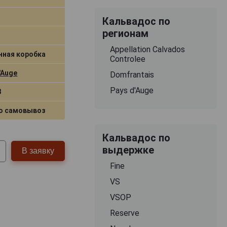
Кальвадос по
регионам
Appellation Calvados
нная коробка
Controlee
'Auge
Domfrantais
Pays d'Auge
8
о самовывоз
Кальвадос по
выдержке
В заявку
Fine
VS
VSOP
Reserve