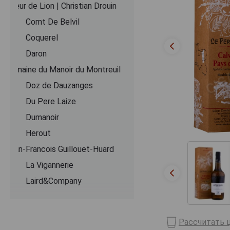
Coeur de Lion | Christian Drouin
Comt De Belvil
Coquerel
Daron
Domaine du Manoir du Montreuil
Doz de Dauzanges
Du Pere Laize
Dumanoir
Herout
Jean-Francois Guillouet-Huard
La Vigannerie
Laird&Company
Le Lieu Cheri
Le Pere Jules
Рассчитать ц
Lecompte