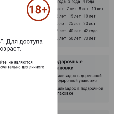
ия с коктейлями
2 года
3 года
4 года
блоки региона.
5 лет
7 лет
8 лет
10 лет
лочными
12 лет
15 лет
18 лет
бер.
 d'Auge 3 Years.
20 лет
25 лет
30 лет
35 лет
40 лет
42 года
45 лет
50 лет
70 лет
”. Для доступа
озраст.
Подарочные
йте, не являются
ючительно для личного
упаковки
Кальвадос в деревяной
подарочной упаковке
Кальвадос в подарочной
упаковке
3 008 руб.
3 825 руб.
3 149 руб.