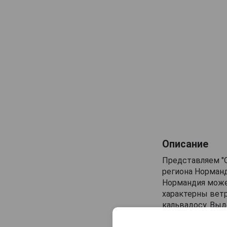
Samogray
Винокурня Нарочь
Дербентский
Описание
Представляем "О
региона Норманд
Нормандия може
характерны ветр
кальвадосу. Выд
предлагает уник