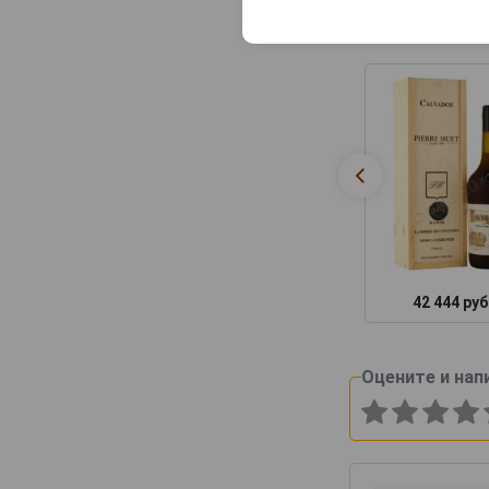
Похожие тов
42 444 руб
Оцените и нап