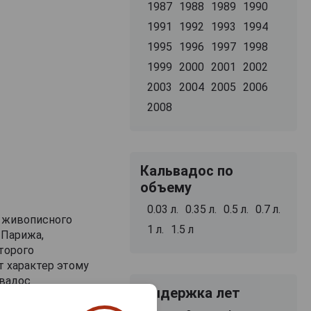
1987
1988
1989
1990
1991
1992
1993
1994
1995
1996
1997
1998
1999
2000
2001
2002
2003
2004
2005
2006
2008
Кальвадос по
объему
0.03 л.
0.35 л.
0.5 л.
0.7 л.
з живописного
1 л.
1.5 л
 Парижа,
торого
т характер этому
ьвадос
Выдержка лет
минируют смелые