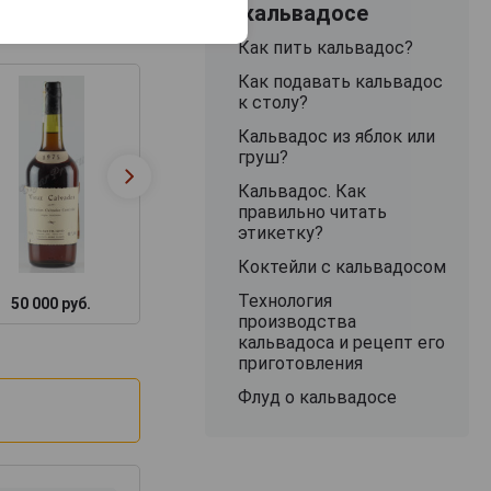
О кальвадосе
Как пить кальвадос?
Как подавать кальвадос
к столу?
Кальвадос из яблок или
груш?
Кальвадос. Как
правильно читать
этикетку?
Коктейли с кальвадосом
Технология
50 000 руб.
11 748 руб.
48 887 руб.
производства
кальвадоса и рецепт его
приготовления
Флуд о кальвадосе