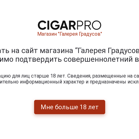
 яблок. Этот кальвадос идеально подходит для смешиван
дополнения к сорбетам. В его состав входят знаменитые я
е известна богатым урожаем яблок и традиционными мо
ими как сливочное масло Изиньи и знаменитый сыр камам
ь Нормандии, сделав глоток кальвадоса Le Père Jules Pays
Магазин "Галерея Градусов"
ары по выдержке лет
ь на сайт магазина “Галерея Градусов
димо подтвердить совершеннолетний в
ию для лиц старше 18 лет. Сведения, размещенные на са
чительно информационный характер и предназначены искл
Мне больше 18 лет
4 715 руб.
3 297 руб.