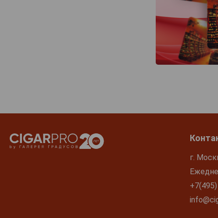
Конта
г. Моск
Ежеднев
+7(495)
info@cig