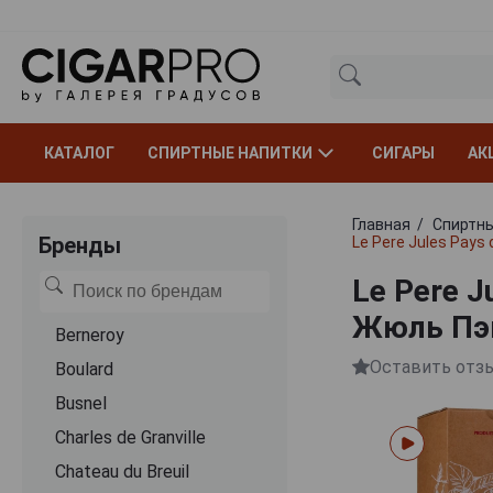
КАТАЛОГ
СПИРТНЫЕ НАПИТКИ
СИГАРЫ
АК
Главная
Спиртны
Бренды
Le Pere Jules Pays
Le Pere J
Жюль Пэи
Berneroy
Оставить отз
Boulard
Busnel
Charles de Granville
Chateau du Breuil