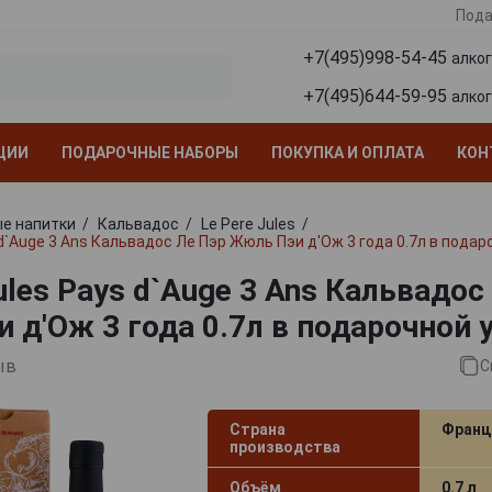
Пода
+7(495)998-54-45
алко
+7(495)644-59-95
алко
ЦИИ
ПОДАРОЧНЫЕ НАБОРЫ
ПОКУПКА И ОПЛАТА
КОН
е напитки
Кальвадос
Le Pere Jules
 d`Auge 3 Ans Кальвадос Ле Пэр Жюль Пэи д'Ож 3 года 0.7л в пода
ules Pays d`Auge 3 Ans Кальвадос
 д'Ож 3 года 0.7л в подарочной 
ыв
С
Страна
Франц
производства
Объём
0.7 л