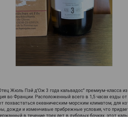
тец Жюль Пэй д'Ож 3 года кальвадос" премиум-класса и
ия во Франции. Расположенный всего в 1,5 часах езды от
т похвастаться океаническим-морским климатом, для ко
ы, дожди и изменчивые прибрежные условия, что придае
ержанный в течение трех лет в дубовых бочках, этот кал
альный баланс молодости и утонченности, в котором до