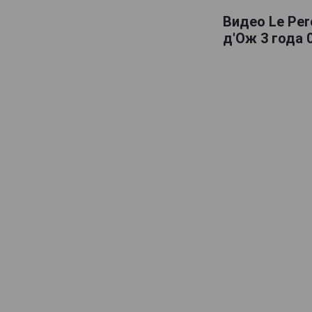
Lelouvier
Видео Le Per
д'Ож 3 года 
Lemorton
Maitre Pierre
Marquis dAguesseau
Marquis de Montdidier
Massenez
Menorval
Michel Breavoine
Michel Huard
Morin
Originel
Pere Magloire
Pierre Huet
Roger Groult