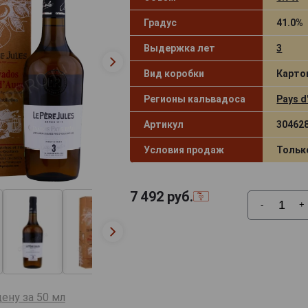
Градус
41.0%
Выдержка лет
3
Вид коробки
Карто
Регионы кальвадоса
Pays d
Артикул
30462
Условия продаж
Тольк
7 492
руб.
-
+
ену за 50 мл