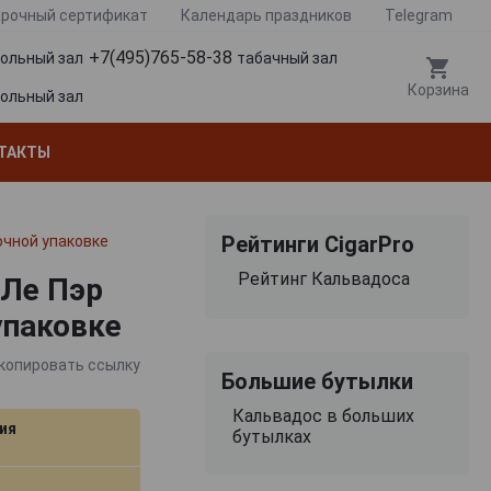
рочный сертификат
Календарь праздников
Telegram
+7(495)765-58-38
гольный зал
табачный зал
Корзина
гольный зал
ТАКТЫ
Рейтинги CigarPro
рочной упаковке
Рейтинг Кальвадоса
 Ле Пэр
упаковке
копировать ссылку
Большие бутылки
Кальвадос в больших
ия
бутылках