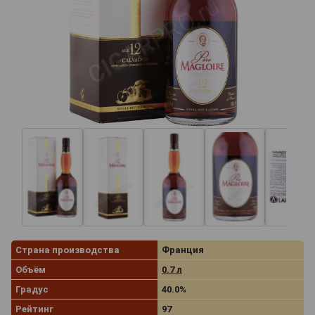
Страна производства
Франция
Объём
0.7 л
Градус
40.0%
Рейтинг
97