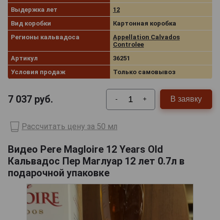
Выдержка лет
12
Вид коробки
Картонная коробка
Регионы кальвадоса
Appellation Calvados
Controlee
Артикул
36251
Условия продаж
Только самовывоз
7 037
руб.
В заявку
-
+
Рассчитать цену за 50 мл
Видео Pere Magloire 12 Years Old
Кальвадос Пер Маглуар 12 лет 0.7л в
подарочной упаковке