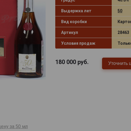
Выдержка лет
50
Вид коробки
Карто
Артикул
28463
Условия продаж
Тольк
180 000
руб.
Уточнить 
ену за 50 мл