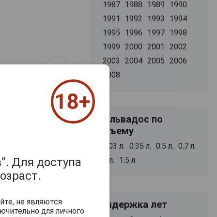
1987
1988
1989
1990
1991
1992
1993
1994
1995
1996
1997
1998
1999
2000
2001
2002
2003
2004
2005
2006
2008
Кальвадос по
объему
0.03 л.
0.35 л.
0.5 л.
0.7 л.
”. Для доступа
1 л.
1.5 л
озраст.
йте, не являются
Выдержка лет
ючительно для личного