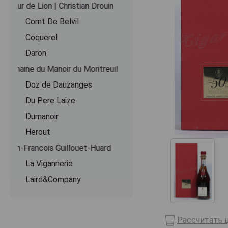
Coeur de Lion | Christian Drouin
Comt De Belvil
Coquerel
Daron
Domaine du Manoir du Montreuil
Doz de Dauzanges
Du Pere Laize
Dumanoir
Herout
Jean-Francois Guillouet-Huard
La Vigannerie
Laird&Company
Le Lieu Cheri
Le Pere Jules
Рассчитать ц
Lecompte