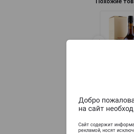
Похожие тов
Samogray
Винокурня Нарочь
Дербентский
72 430 руб
Похожие тов
Добро пожаловат
на сайт необхо
Сайт содержит информац
рекламой, носят исклю