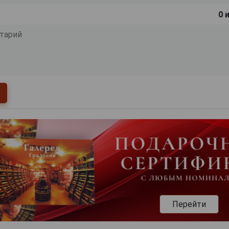
0
и
Перейти