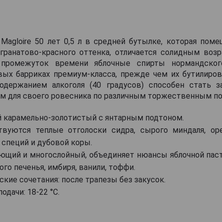
 Magloire 50 лет 0,5 л в средней бутылке, которая пом
гранатово-красного оттенка, отличается солидным возр
промежуток времени яблочные спирты нормандског
вых барриках премиум-класса, прежде чем их бутилиров
одержанием алкоголя (40 градусов) способен стать 
м для своего ровесника по различным торжественным по
й карамельно-золотистый с янтарным подтоном.
твуются теплые отголоски сидра, сырого миндаля, ор
 специй и дубовой коры.
ающий и многослойный, объединяет нюансы яблочной паст
ого печенья, имбиря, ванили, тоффи.
кие сочетания: после трапезы без закусок.
одачи: 18-22 °С.