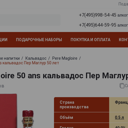
Пода
+7(495)998-54-45
алко
+7(495)644-59-95
алко
ЦИИ
ПОДАРОЧНЫЕ НАБОРЫ
ПОКУПКА И ОПЛАТА
КОН
е напитки
Кальвадос
Pere Magloire
ns кальвадос Пер Маглур 50 лет
oire 50 ans кальвадос Пер Маглу
ыв
С
Страна
Франц
производства
Объём
0.5 л
Градус
40.0%