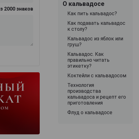
О кальвадосе
з 2000 знаков
Как пить кальвадос?
Как подавать кальвадос
к столу?
Кальвадос из яблок или
груш?
Кальвадос. Как
правильно читать
этикетку?
Коктейли с кальвадосом
Технология
производства
кальвадоса и рецепт его
приготовления
Флуд о кальвадосе