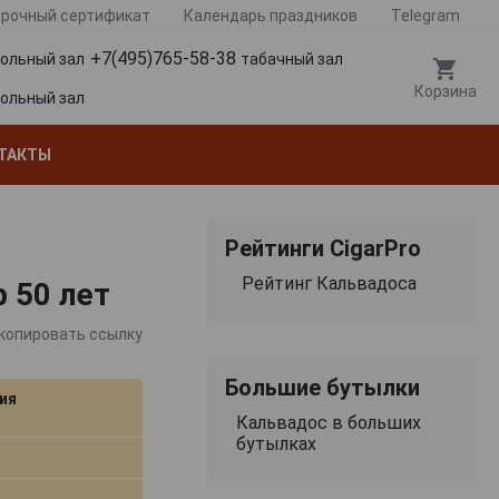
рочный сертификат
Календарь праздников
Telegram
+7(495)765-58-38
гольный зал
табачный зал
Корзина
гольный зал
ТАКТЫ
Рейтинги CigarPro
Рейтинг Кальвадоса
р 50 лет
копировать ссылку
Большие бутылки
ия
Кальвадос в больших
бутылках