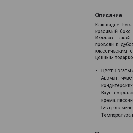
Lelouvier
Описание
Lemorton
Кальвадос Pere
Maitre Pierre
красивый бокс 
Marquis dAguesseau
Именно такой 
провели в дубо
Marquis de Montdidier
классическим с
Massenez
ценным подарко
Menorval
Цвет: богаты
Michel Breavoine
Аромат: чувс
Michel Huard
кондитерских
Morin
Вкус: согрев
крема, песочн
Originel
Гастрономичес
Pere Magloire
Температура п
Pierre Huet
Roger Groult