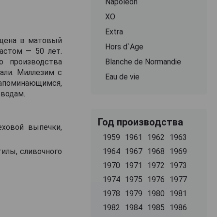
Napoleon
ХО
Extra
ещена в матовый
Hors d`Age
астом — 50 лет.
о производства
Blanche de Normandie
али. Миллезим с
Eau de vie
запоминающимся,
водам.
Год производства
еховой выпечки,
1959
1961
1962
1963
илы, сливочного
1964
1967
1968
1969
1970
1971
1972
1973
1974
1975
1976
1977
1978
1979
1980
1981
1982
1984
1985
1986