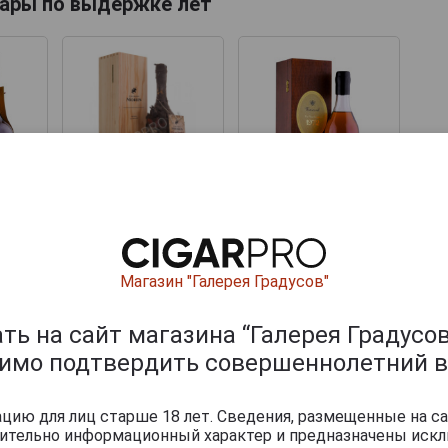
ары по выдержке лет
.
27 920 руб.
65 000 руб.
Магазин "Галерея Градусов"
ары по году производства
ь на сайт магазина “Галерея Градусов
димо подтвердить совершеннолетний в
ию для лиц старше 18 лет. Сведения, размещенные на са
чительно информационный характер и предназначены искл