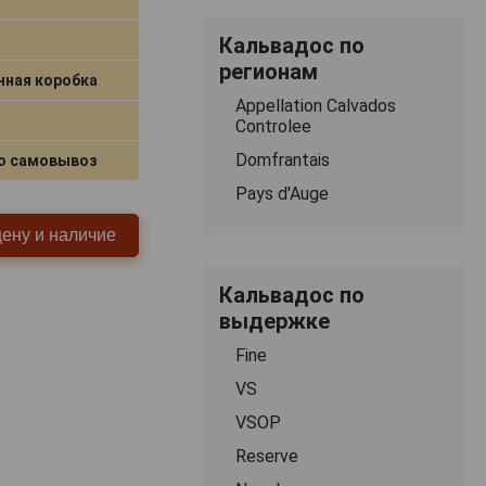
Кальвадос по
регионам
нная коробка
Appellation Calvados
Controlee
Domfrantais
о самовывоз
Pays d'Auge
цену и наличие
Кальвадос по
выдержке
Fine
VS
VSOP
Reserve