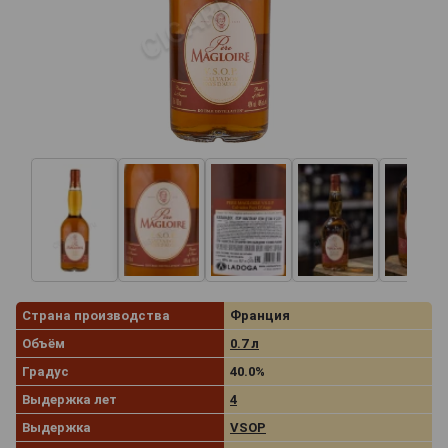
Страна производства
Франция
Объём
0.7 л
Градус
40.0%
Выдержка лет
4
Выдержка
VSOP