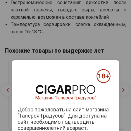
Гастрономические сочетания: дижестив после
плотной трапезы, твердые сыры, десерты с
карамелью, возможен в составе коктейлей.
Температура сервировки: слегка охлажденным,
около 16-18 °C.
Похожие товары по выдержке лет
Магазин "Галерея Градусов"
Добро пожаловать на сайт магазина
“Галерея Градусов”. Для доступа на
сайт необходимо подтвердить
42 444 руб.
51 069 руб.
совершеннолетний возраст.