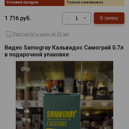
Условия продаж
Только самовывоз
1 716
руб.
В заявку
-
+
Рассчитать цену за 50 мл
Видео Samogray Кальвадос Самограй 0.7л
в подарочной упаковке