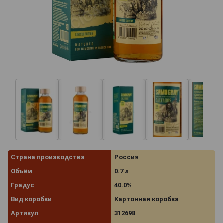
Страна производства
Россия
Объём
0.7 л
Градус
40.0%
Вид коробки
Картонная коробка
Артикул
312698