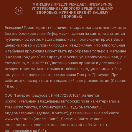
МИНЗДРАВ ПРЕДУПРЕЖДАЕТ: ЧРЕЗМЕРНОЕ
УПОТРЕБЛЕНИЕ АЛКОГОЛЯ ВРЕДИТ ВАШЕМУ
ЗДОРОВЬЮ. КУРЕНИЕ ВРЕДИТ ВАШЕМУ
ЗДОРОВЬЮ.
Внимание! Гарантировать наличие товара в магазине невозможно
без его бронирования. Информация, данная на сайте, не считается
публичной офертой. Наши специалисты проконсультируют Вас о
ценах на товар и условиях продаж. Уведомляем, что алкогольная
и табачная продукция может быть приобретена только в магазине
"Галерея Градусов" по адресу г. Москва, ул. Серпуховский вал, д. 5
ежедневно, с 10:00-22:00 Дистанционная продажа и доставка не
осуществляется. Алкогольная и табачная продукция может быть
получена и оплачена на кассе магазина Галерея Градусов. При
себе иметь паспорт подтверждающий совершеннолетие. (Старше
18 лет)
ООО "Галерея Градусов", ИНН 7725501624, является
исключительным владельцем авторских прав на материалы, в
том числе тексты, фотоматериалы, аудиоматериалы,
видеоматериалы (далее - Контент), размещенные на веб-сайте
www.cigarpro.ru (далее - Сайт). Доступ к Сайту не дает
пользователю права использовать какой-либо Контент,
содержащийся на Сайте.