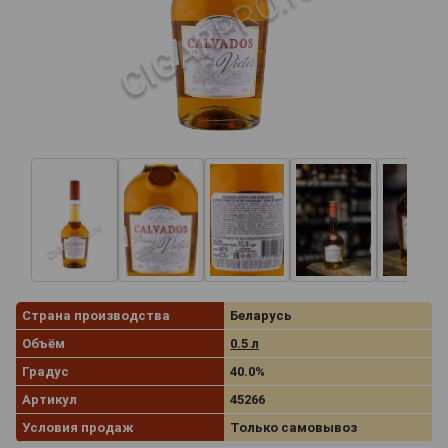
Страна производства
Беларусь
Объём
0.5 л
Градус
40.0%
Артикул
45266
Условия продаж
Только самовывоз