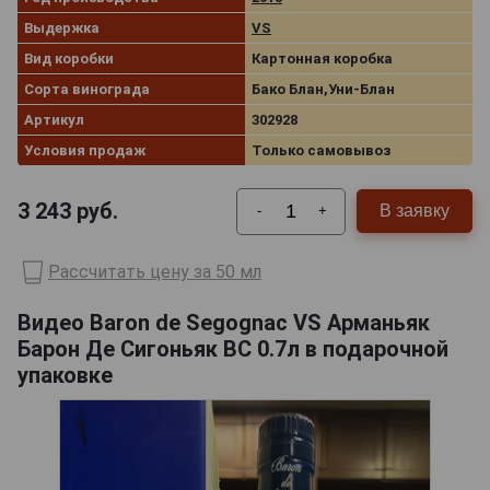
Выдержка
VS
Вид коробки
Картонная коробка
Сорта винограда
Бако Блан,Уни-Блан
Артикул
302928
Условия продаж
Только самовывоз
3 243
руб.
В заявку
-
+
Рассчитать цену за 50 мл
Видео Baron de Segognac VS Арманьяк
Барон Де Сигоньяк ВС 0.7л в подарочной
упаковке