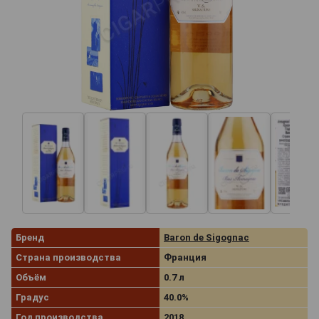
Бренд
Baron de Sigognac
Страна производства
Франция
Объём
0.7 л
Градус
40.0%
Год производства
2018