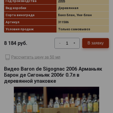
Год производства
2006
Вид коробки
Деревянная
Сорта винограда
Бако Блан, Уни-Блан
Артикул
311586
Условия продаж
Только самовывоз
8 184
руб.
В заявку
-
+
Рассчитать цену за 50 мл
Видео Baron de Sigognac 2006 Арманьяк
Барон де Сигоньяк 2006г 0.7л в
деревянной упаковке