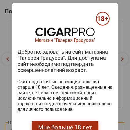
Похожие напитки по году производства
Магазин "Галерея Градусов"
Добро пожаловать на сайт магазина
“Галерея Градусов”. Для доступа на
сайт необходимо подтвердить
совершеннолетний возраст.
Сайт содержит информацию для лиц
Baron de Sigognac 2006
Baron de Sigognac 2006
Арманьяк Барон де
Арманьяк Барон де
старше 18 лет. Сведения, размещенные на
Сигоньяк 2006г 0.7л в
Сигоньяк 2006г 0.7л в
сайте, не являются рекламой, носят
деревянной упаковке
деревянной упаковке
исключительно информационный
9 469 руб.
7 990 руб.
характер и предназначены исключительно
для личного пользования.
Оцените и напишите отзыв:
Мне больше 18 лет