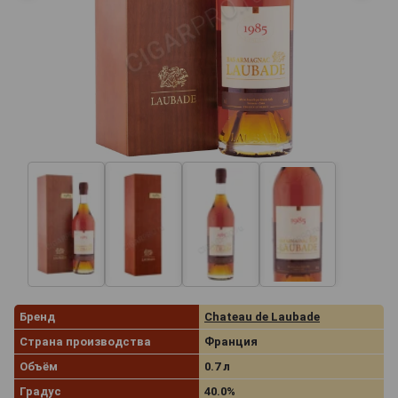
Бренд
Chateau de Laubade
Страна производства
Франция
Объём
0.7 л
Градус
40.0%