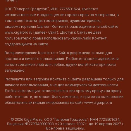
18 лет)
ООО "Галерея Градусов", ИНН 7725501624, является
исключительным владельцем авторских прав на материалы, в
том числе тексты, фотоматериалы, аудиоматериалы,
видеоматериалы (далее - Контент), размещенные на веб-сайте
www.cigarpro.ru (далее - Сайт). Доступ к Сайту не дает
пользователю права использовать какой-либо Контент,
содержащийся на Сайте.
Воспроизведение Контента с Сайта разрешено только для
частного и личного пользования. Любое воспроизведение или
использование копий для любых других целей категорически
запрещено.
Распечатка или загрузка Контента с Сайта разрешена только для
личного использования, а не для коммерческой деятельности.
Любая информация, относящаяся к авторскому праву или праву
собственности, не может быть изменена, и при ее использовании
обязательна активная гиперссылка на сайт www.cigarpro.ru
© 2026 CigarPro.ru, ООО "Галерея Градусов", ИНН 7725501624,
Лицензия №77РПА0003933 c 20 апреля 2007 г. до 19 апреля 2027 г.
Все права защищены.