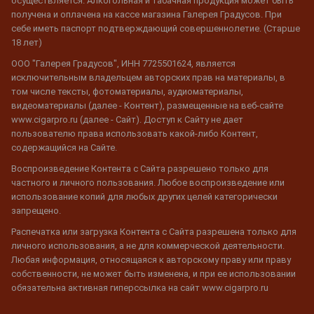
осуществляется. Алкогольная и табачная продукция может быть
получена и оплачена на кассе магазина Галерея Градусов. При
себе иметь паспорт подтверждающий совершеннолетие. (Старше
18 лет)
ООО "Галерея Градусов", ИНН 7725501624, является
исключительным владельцем авторских прав на материалы, в
том числе тексты, фотоматериалы, аудиоматериалы,
видеоматериалы (далее - Контент), размещенные на веб-сайте
www.cigarpro.ru (далее - Сайт). Доступ к Сайту не дает
пользователю права использовать какой-либо Контент,
содержащийся на Сайте.
Воспроизведение Контента с Сайта разрешено только для
частного и личного пользования. Любое воспроизведение или
использование копий для любых других целей категорически
запрещено.
Распечатка или загрузка Контента с Сайта разрешена только для
личного использования, а не для коммерческой деятельности.
Любая информация, относящаяся к авторскому праву или праву
собственности, не может быть изменена, и при ее использовании
обязательна активная гиперссылка на сайт www.cigarpro.ru