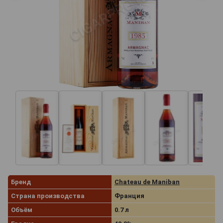
Бренд
Chateau de Maniban
Страна производства
Франция
Объём
0.7 л