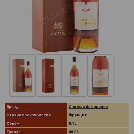
Бренд
Chateau de Laubade
Страна производства
Франция
Объём
0.7 л
Градус
40.0%