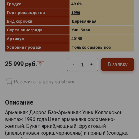
Градус
49.0%
Год производства
1996
Вид коробки
Деревянная
Сорта винограда
Уни-Блан
Артикул
40195
Условия продаж
Только самовывоз
25 999
руб.
В заявку
-
+
Рассчитать цену за 50 мл
Описание
Арманьяк Дарроз Баз-Арманьяк Уник Коллексьон
винтаж 1996 года.Цвет арманьяка соломенно-
желтый. Букет яркий,мощный ,фруктовый
(апельсиновая корка, чернослив) и пряный (солодка,