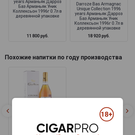
years Арманьяк Дарроз
Darroze Bas Armagnac
Баз Арманьяк Уник
Unique Collection 1996
Коллексьон 1996г 0.7л в
years Арманьяк Дарроз
деревянной упаковке
Баз Арманьяк Уник
Коллексьон 1996г 0.7л в
деревянной упаковке
11 800 руб.
18 920 руб.
Похожие напитки по году производства
Darroze Bas Armagnac
Unique Collection 1996