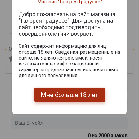
Магазин "Галерея Градусов"
years Арманьяк Дарроз
Баз Арманьяк Уник
Добро пожаловать на сайт магазина
Коллексьон 1996г 0.7л в
деревянной упаковке
“Галерея Градусов”. Для доступа на
сайт необходимо подтвердить
20 173 руб.
совершеннолетний возраст.
Сайт содержит информацию для лиц
Оцените и напишите отзыв:
старше 18 лет. Сведения, размещенные на
сайте, не являются рекламой, носят
исключительно информационный
характер и предназначены исключительно
для личного пользования.
Мне больше 18 лет
0
из 2000 знаков